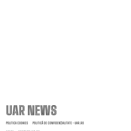
fabricație rusă echipată cu explozibil Semtex a
reușit să ajungă pe aeroportul din Leipzig,
Germania
Dezastrul din zona Dunării văzut din satelit:
Fotografii ale fluviului înainte și după perioada de
secetă.
UAR NEWS
POLITICA COOKIES
POLITICĂ DE CONFIDENȚIALITATE – UAR.RO