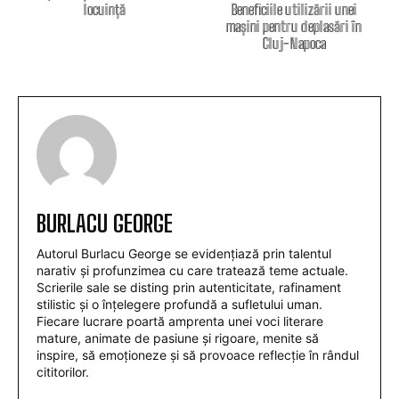
locuință
Beneficiile utilizării unei
mașini pentru deplasări în
Cluj-Napoca
BURLACU GEORGE
Autorul Burlacu George se evidențiază prin talentul
narativ și profunzimea cu care tratează teme actuale.
Scrierile sale se disting prin autenticitate, rafinament
stilistic și o înțelegere profundă a sufletului uman.
Fiecare lucrare poartă amprenta unei voci literare
mature, animate de pasiune și rigoare, menite să
inspire, să emoționeze și să provoace reflecție în rândul
cititorilor.