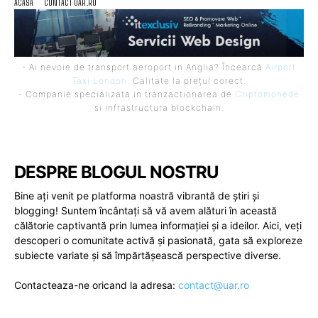
ACASA
CONTACT UAR.RO
- Ai nevoie de transport aeroport in Anglia? Încearcă
Airport
Taxi London
. Calitate la prețul corect.
- Companie specializata in tranzactionarea de
Criptomonede
si infrastructura blockchain.
DESPRE BLOGUL NOSTRU
Bine ați venit pe platforma noastră vibrantă de știri și
blogging! Suntem încântați să vă avem alături în această
călătorie captivantă prin lumea informației și a ideilor. Aici, veți
descoperi o comunitate activă și pasionată, gata să exploreze
subiecte variate și să împărtășească perspective diverse.
Contacteaza-ne oricand la adresa:
contact@uar.ro