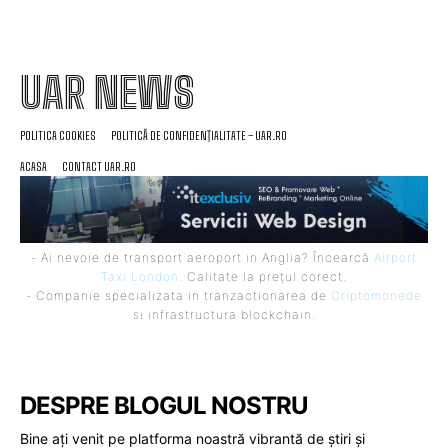
UAR NEWS
POLITICA COOKIES
POLITICĂ DE CONFIDENȚIALITATE – UAR.RO
ACASA
CONTACT UAR.RO
- Ai nevoie de transport aeroport in Anglia? Încearcă
Airport
Taxi London
. Calitate la prețul corect.
- Companie specializata in tranzactionarea de
Criptomonede
si infrastructura blockchain.
DESPRE BLOGUL NOSTRU
Bine ați venit pe platforma noastră vibrantă de știri și