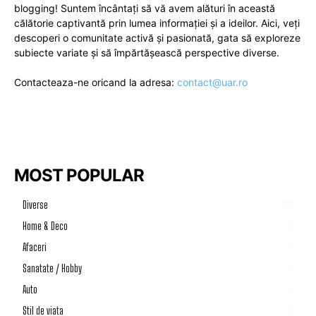
blogging! Suntem încântați să vă avem alături în această
călătorie captivantă prin lumea informației și a ideilor. Aici, veți
descoperi o comunitate activă și pasionată, gata să exploreze
subiecte variate și să împărtășească perspective diverse.
Contacteaza-ne oricand la adresa:
contact@uar.ro
MOST POPULAR
Diverse
1198
Home & Deco
50
Afaceri
46
Sanatate / Hobby
39
Auto
33
Stil de viata
17