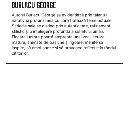
BURLACU GEORGE
Autorul Burlacu George se evidențiază prin talentul
narativ și profunzimea cu care tratează teme actuale.
Scrierile sale se disting prin autenticitate, rafinament
stilistic și o înțelegere profundă a sufletului uman.
Fiecare lucrare poartă amprenta unei voci literare
mature, animate de pasiune și rigoare, menite să
inspire, să emoționeze și să provoace reflecție în rândul
cititorilor.
ARTICOLE POPULARE
Nu au fost sancționate! » Ce s-a întâmplat pe
teren, imediat după meciul Dinamo – FC Voluntari
4-0