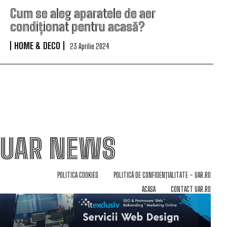
Cum se aleg aparatele de aer
condiționat pentru acasă?
HOME & DECO
23 Aprilie 2024
UAR NEWS
POLITICA COOKIES
POLITICĂ DE CONFIDENȚIALITATE – UAR.RO
ACASA
CONTACT UAR.RO