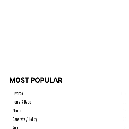
MOST POPULAR
Diverse
1189
Home & Deco
50
Afaceri
46
Sanatate / Hobby
39
Auto
33