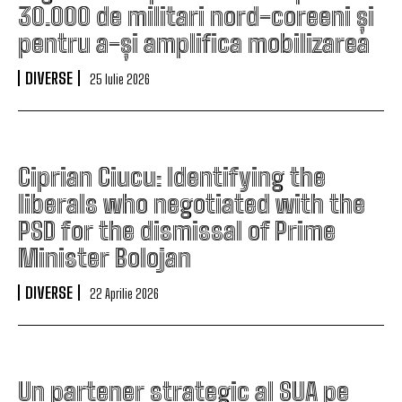
30.000 de militari nord-coreeni și
pentru a-și amplifica mobilizarea
DIVERSE
25 Iulie 2026
Ciprian Ciucu: Identifying the
liberals who negotiated with the
PSD for the dismissal of Prime
Minister Bolojan
DIVERSE
22 Aprilie 2026
Un partener strategic al SUA pe