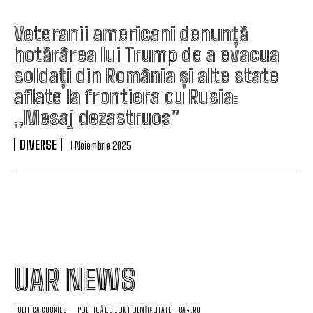
Veteranii americani denunță
hotărârea lui Trump de a evacua
soldați din România și alte state
aflate la frontiera cu Rusia:
„Mesaj dezastruos”
DIVERSE
1 Noiembrie 2025
UAR NEWS
POLITICA COOKIES
POLITICĂ DE CONFIDENȚIALITATE – UAR.RO