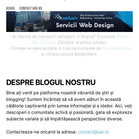
ACASA
CONTACT UAR.RO
- Ai nevoie de transport aeroport in Anglia? Încearcă
Airport
Taxi London
. Calitate la prețul corect.
- Companie specializata in tranzactionarea de
Criptomonede
si infrastructura blockchain.
DESPRE BLOGUL NOSTRU
Bine ați venit pe platforma noastră vibrantă de știri și
blogging! Suntem încântați să vă avem alături în această
călătorie captivantă prin lumea informației și a ideilor. Aici, veți
descoperi o comunitate activă și pasionată, gata să exploreze
subiecte variate și să împărtășească perspective diverse.
Contacteaza-ne oricand la adresa:
contact@uar.ro