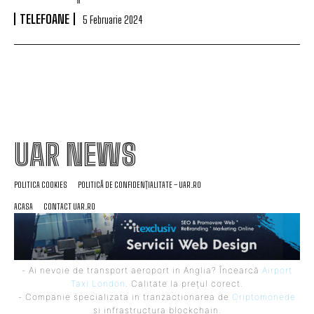
TELEFOANE
5 Februarie 2024
UAR NEWS
POLITICA COOKIES
POLITICĂ DE CONFIDENȚIALITATE – UAR.RO
ACASA
CONTACT UAR.RO
- Ai nevoie de transport aeroport in Anglia? Încearcă
Airport
Taxi London
. Calitate la prețul corect.
- Companie specializata in tranzactionarea de
Criptomonede
si infrastructura blockchain.