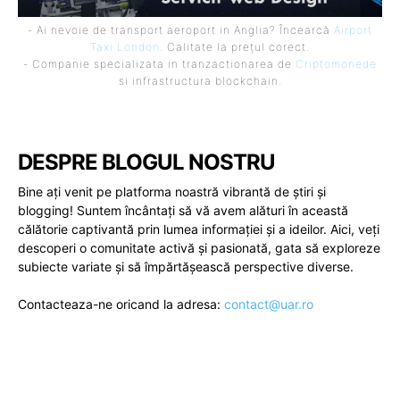
- Ai nevoie de transport aeroport in Anglia? Încearcă
Airport
Taxi London
. Calitate la prețul corect.
- Companie specializata in tranzactionarea de
Criptomonede
si infrastructura blockchain.
DESPRE BLOGUL NOSTRU
Bine ați venit pe platforma noastră vibrantă de știri și
blogging! Suntem încântați să vă avem alături în această
călătorie captivantă prin lumea informației și a ideilor. Aici, veți
descoperi o comunitate activă și pasionată, gata să exploreze
subiecte variate și să împărtășească perspective diverse.
Contacteaza-ne oricand la adresa:
contact@uar.ro