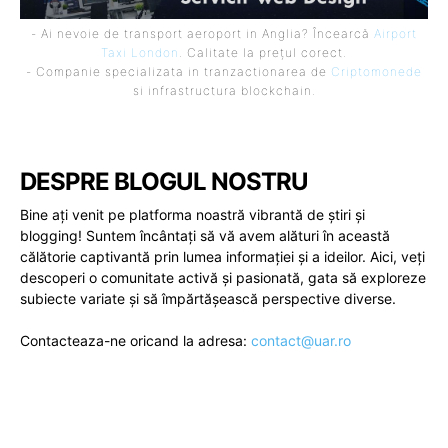
- Ai nevoie de transport aeroport in Anglia? Încearcă
Airport
Taxi London
. Calitate la prețul corect.
- Companie specializata in tranzactionarea de
Criptomonede
si infrastructura blockchain.
DESPRE BLOGUL NOSTRU
Bine ați venit pe platforma noastră vibrantă de știri și
blogging! Suntem încântați să vă avem alături în această
călătorie captivantă prin lumea informației și a ideilor. Aici, veți
descoperi o comunitate activă și pasionată, gata să exploreze
subiecte variate și să împărtășească perspective diverse.
Contacteaza-ne oricand la adresa:
contact@uar.ro