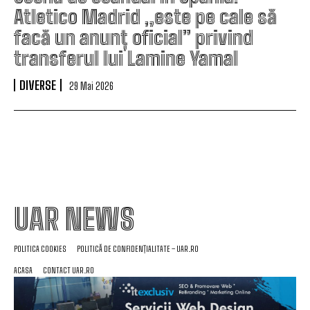
Atletico Madrid „este pe cale să
facă un anunț oficial” privind
transferul lui Lamine Yamal
DIVERSE
29 Mai 2026
UAR NEWS
POLITICA COOKIES
POLITICĂ DE CONFIDENȚIALITATE – UAR.RO
ACASA
CONTACT UAR.RO