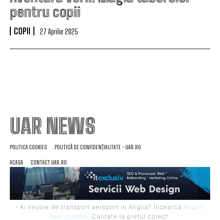
pentru copii
COPII
27 Aprilie 2025
UAR NEWS
POLITICA COOKIES
POLITICĂ DE CONFIDENȚIALITATE – UAR.RO
ACASA
CONTACT UAR.RO
- Ai nevoie de transport aeroport in Anglia? Încearcă
Airport
Taxi London
. Calitate la prețul corect.