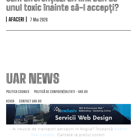
unul toxic înainte să-l accepți?
AFACERI
7 Mai 2026
UAR NEWS
POLITICA COOKIES
POLITICĂ DE CONFIDENȚIALITATE – UAR.RO
ACASA
CONTACT UAR.RO
- Ai nevoie de transport aeroport in Anglia? Încearcă
Airport
Taxi London
. Calitate la prețul corect.