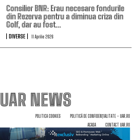
Consilier BNR: Erau necesare fondurile
din Rezerva pentru a diminua criza din
Golf, dar au fost…
DIVERSE
11 Aprilie 2026
UAR NEWS
POLITICA COOKIES
POLITICĂ DE CONFIDENȚIALITATE – UAR.RO
ACASA
CONTACT UAR.RO