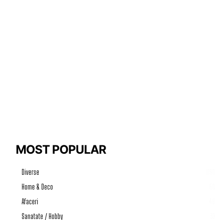
MOST POPULAR
Diverse
1190
Home & Deco
50
Afaceri
46
Sanatate / Hobby
39