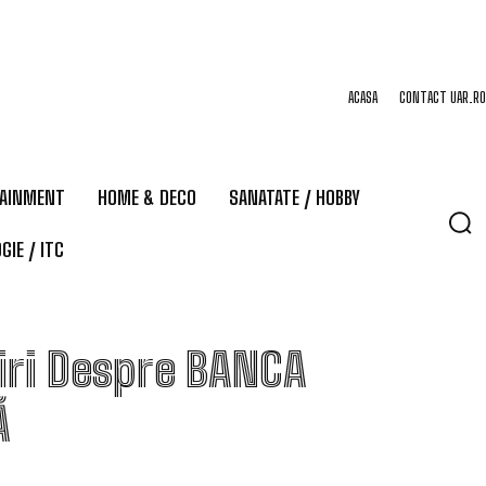
ACASA
CONTACT UAR.RO
TAINMENT
HOME & DECO
SANATATE / HOBBY
GIE / ITC
iri Despre
BANCA
Ă