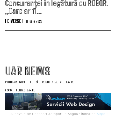
Concurenței în legătură cu ROBOR:
„Care ar fi…
DIVERSE
11 Iunie 2026
UAR NEWS
POLITICA COOKIES
POLITICĂ DE CONFIDENȚIALITATE – UAR.RO
ACASA
CONTACT UAR.RO
- Ai nevoie de transport aeroport in Anglia? Încearcă
Airport