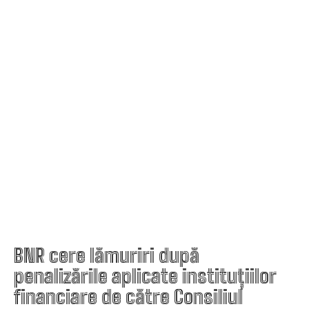
BNR cere lămuriri după
penalizările aplicate instituțiilor
financiare de către Consiliul