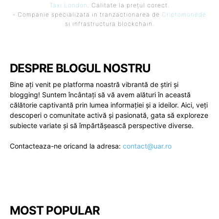
Taxi London
. Calitate la prețul corect.
- Companie specializata in tranzactionarea de
Criptomonede
si infrastructura blockchain.
DESPRE BLOGUL NOSTRU
Bine ați venit pe platforma noastră vibrantă de știri și
blogging! Suntem încântați să vă avem alături în această
călătorie captivantă prin lumea informației și a ideilor. Aici, veți
descoperi o comunitate activă și pasionată, gata să exploreze
subiecte variate și să împărtășească perspective diverse.
Contacteaza-ne oricand la adresa:
contact@uar.ro
MOST POPULAR