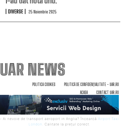
i-au dat nota unu.
DIVERSE
25 Noiembrie 2025
UAR NEWS
POLITICA COOKIES
POLITICĂ DE CONFIDENȚIALITATE – UAR.RO
ACASA
CONTACT UAR.RO
- Ai nevoie de transport aeroport in Anglia? Încearcă
Airport Taxi
London
. Calitate la prețul corect.