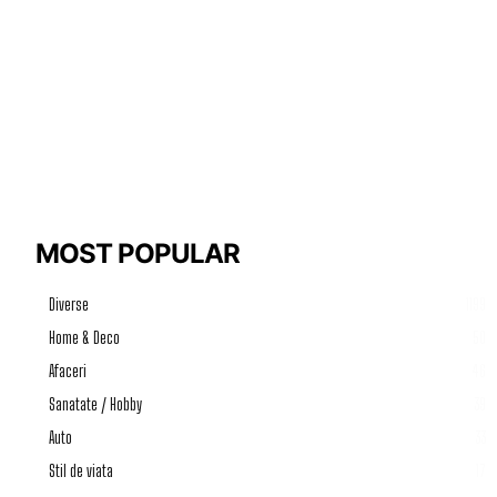
MOST POPULAR
Diverse
1199
Home & Deco
50
Afaceri
46
Sanatate / Hobby
39
Auto
33
Stil de viata
17