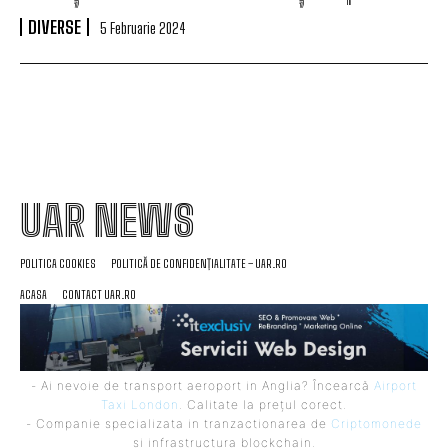
DIVERSE
5 Februarie 2024
UAR NEWS
POLITICA COOKIES
POLITICĂ DE CONFIDENȚIALITATE – UAR.RO
ACASA
CONTACT UAR.RO
- Ai nevoie de transport aeroport in Anglia? Încearcă
Airport
Taxi London
. Calitate la prețul corect.
- Companie specializata in tranzactionarea de
Criptomonede
si infrastructura blockchain.