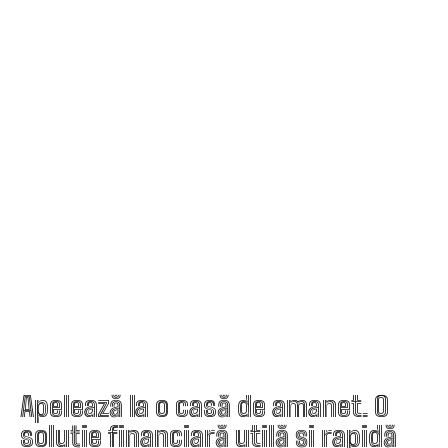
Apelează la o casă de amanet. O
soluție financiară utilă și rapidă