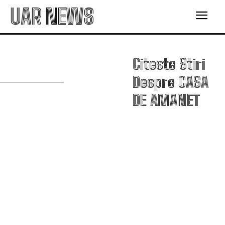
UAR NEWS
C
Citeste Stiri
Despre
CASA
DE AMANET