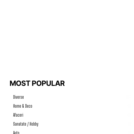
MOST POPULAR
Diverse
1187
Home & Deco
50
Afaceri
46
Sanatate / Hobby
39
Auto
33