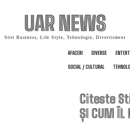
UAR NEWS
Stiri Business, Life Style, Tehnologie, Divertisment
AFACERI
DIVERSE
ENTER
SOCIAL / CULTURAL
TEHNOLO
C
Citeste St
ȘI CUM ÎL