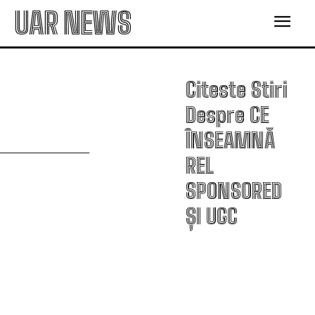
UAR NEWS
Citeste Stiri
Despre
CE
C
ÎNSEAMNĂ
REL
SPONSORED
ȘI UGC