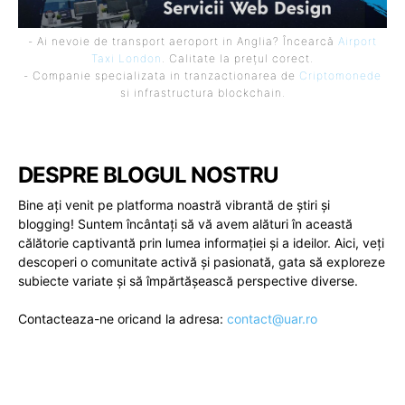
- Ai nevoie de transport aeroport in Anglia? Încearcă
Airport
Taxi London
. Calitate la prețul corect.
- Companie specializata in tranzactionarea de
Criptomonede
si infrastructura blockchain.
DESPRE BLOGUL NOSTRU
Bine ați venit pe platforma noastră vibrantă de știri și
blogging! Suntem încântați să vă avem alături în această
călătorie captivantă prin lumea informației și a ideilor. Aici, veți
descoperi o comunitate activă și pasionată, gata să exploreze
subiecte variate și să împărtășească perspective diverse.
Contacteaza-ne oricand la adresa:
contact@uar.ro