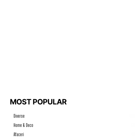
MOST POPULAR
Diverse
1190
Home & Deco
50
Afaceri
46