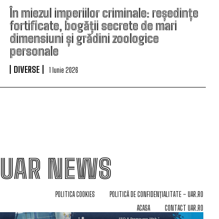
În miezul imperiilor criminale: reședințe
fortificate, bogății secrete de mari
dimensiuni și grădini zoologice
personale
DIVERSE
1 Iunie 2026
UAR NEWS
POLITICA COOKIES
POLITICĂ DE CONFIDENȚIALITATE – UAR.RO
ACASA
CONTACT UAR.RO