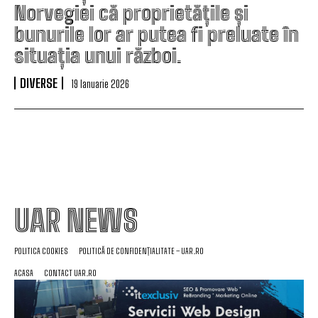
Norvegiei că proprietățile și
bunurile lor ar putea fi preluate în
situația unui război.
DIVERSE
19 Ianuarie 2026
UAR NEWS
POLITICA COOKIES
POLITICĂ DE CONFIDENȚIALITATE – UAR.RO
ACASA
CONTACT UAR.RO