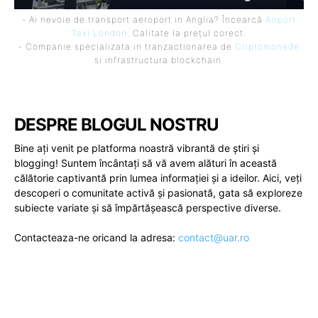
- Ai nevoie de transport aeroport in Anglia? Încearcă
Airport
Taxi London
. Calitate la prețul corect.
- Companie specializata in tranzactionarea de
Criptomonede
si infrastructura blockchain.
DESPRE BLOGUL NOSTRU
Bine ați venit pe platforma noastră vibrantă de știri și
blogging! Suntem încântați să vă avem alături în această
călătorie captivantă prin lumea informației și a ideilor. Aici, veți
descoperi o comunitate activă și pasionată, gata să exploreze
subiecte variate și să împărtășească perspective diverse.
Contacteaza-ne oricand la adresa:
contact@uar.ro