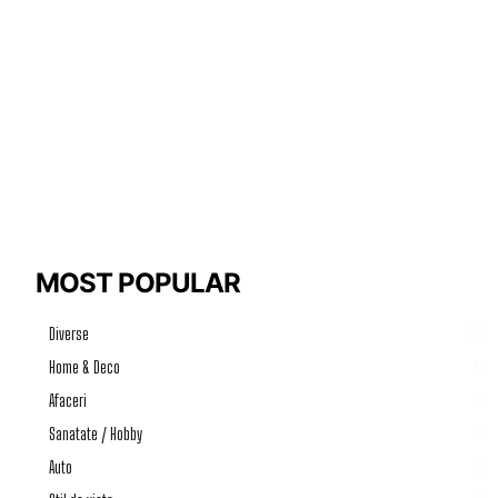
MOST POPULAR
Diverse
1196
Home & Deco
50
Afaceri
46
Sanatate / Hobby
39
Auto
33