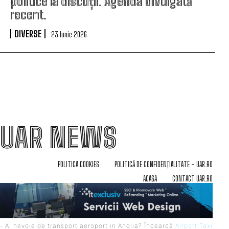
politice la discuții. Agenda divulgată
recent.
DIVERSE
23 Iunie 2026
UAR NEWS
POLITICA COOKIES
POLITICĂ DE CONFIDENȚIALITATE – UAR.RO
ACASA
CONTACT UAR.RO
- Ai nevoie de transport aeroport in Anglia? Încearcă
Airport Taxi