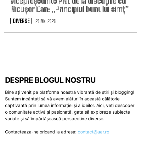
vicepreședinte PNL de la discuțiile cu
Nicușor Dan: „Principiul bunului simț”
DIVERSE
20 Mai 2026
DESPRE BLOGUL NOSTRU
Bine ați venit pe platforma noastră vibrantă de știri și blogging!
Suntem încântați să vă avem alături în această călătorie
captivantă prin lumea informației și a ideilor. Aici, veți descoperi
o comunitate activă și pasionată, gata să exploreze subiecte
variate și să împărtășească perspective diverse.
Contacteaza-ne oricand la adresa:
contact@uar.ro