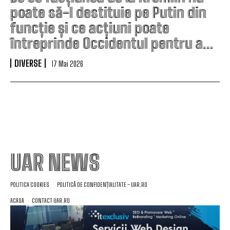
poate să-l destituie pe Putin din
funcție și ce acțiuni poate
întreprinde Occidentul pentru a…
DIVERSE
17 Mai 2026
UAR NEWS
POLITICA COOKIES
POLITICĂ DE CONFIDENȚIALITATE – UAR.RO
ACASA
CONTACT UAR.RO