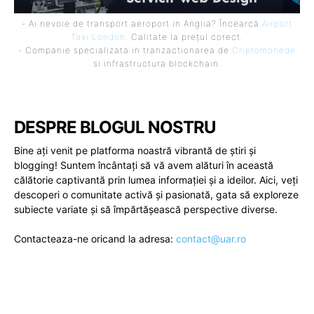
- Ai nevoie de transport aeroport in Anglia? Încearcă
Airport
Taxi London
. Calitate la prețul corect.
- Companie specializata in tranzactionarea de
Criptomonede
si infrastructura blockchain.
DESPRE BLOGUL NOSTRU
Bine ați venit pe platforma noastră vibrantă de știri și
blogging! Suntem încântați să vă avem alături în această
călătorie captivantă prin lumea informației și a ideilor. Aici, veți
descoperi o comunitate activă și pasionată, gata să exploreze
subiecte variate și să împărtășească perspective diverse.
Contacteaza-ne oricand la adresa:
contact@uar.ro