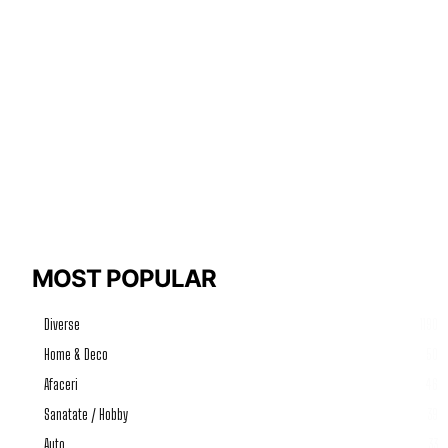
MOST POPULAR
Diverse
1190
Home & Deco
50
Afaceri
46
Sanatate / Hobby
39
Auto
33