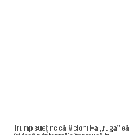
Trump susține că Meloni l-a „ruga” să