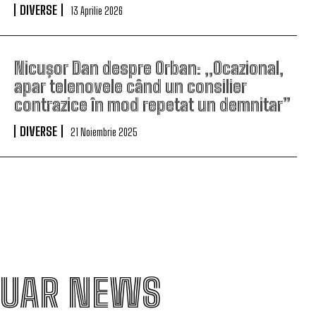
DIVERSE
13 Aprilie 2026
Nicuşor Dan despre Orban: „Ocazional,
apar telenovele când un consilier
contrazice în mod repetat un demnitar”
DIVERSE
21 Noiembrie 2025
UAR NEWS