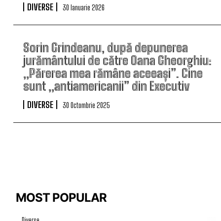
DIVERSE
30 Ianuarie 2026
Sorin Grindeanu, după depunerea
jurământului de către Oana Gheorghiu:
„Părerea mea rămâne aceeași”. Cine
sunt „antiamericanii” din Executiv
DIVERSE
30 Octombrie 2025
MOST POPULAR
Diverse
1190