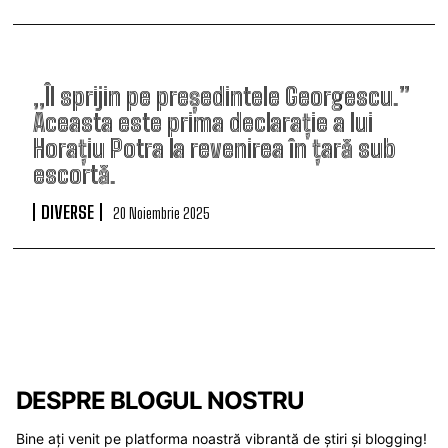
„Îl sprijin pe președintele Georgescu.”
Aceasta este prima declarație a lui
Horațiu Potra la revenirea în țară sub
escortă.
DIVERSE
20 Noiembrie 2025
DESPRE BLOGUL NOSTRU
Bine ați venit pe platforma noastră vibrantă de știri și blogging!