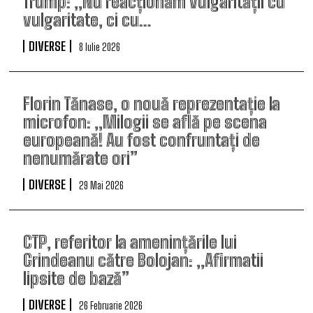
Trump: „Nu reacționăm vulgarității cu
vulgaritate, ci cu…
DIVERSE
8 Iulie 2026
Florin Tănase, o nouă reprezentație la
microfon: „Milogii se află pe scena
europeană! Au fost confruntați de
nenumărate ori”
DIVERSE
29 Mai 2026
CTP, referitor la amenințările lui
Grindeanu către Bolojan: „Afirmatii
lipsite de bază”
DIVERSE
26 Februarie 2026