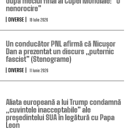
după meciul final al Cupei Mondiale: ”O
nenorocire”
DIVERSE
19 Iulie 2026
Un conducător PNL afirmă că Nicușor
Dan a prezentat un discurs „puternic
fascist” (Stenograme)
DIVERSE
11 Iunie 2026
Aliata europeană a lui Trump condamnă
„cuvintele inacceptabile” ale
președintelui SUA în legătură cu Papa
Leon