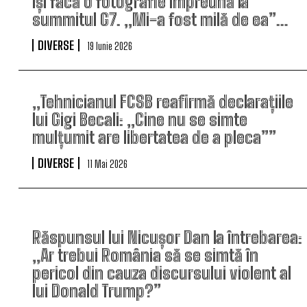
își facă o fotografie împreună la
summitul G7. „Mi-a fost milă de ea”…
DIVERSE
19 Iunie 2026
„Tehnicianul FCSB reafirmă declarațiile
lui Gigi Becali: „Cine nu se simte
mulțumit are libertatea de a pleca””
DIVERSE
11 Mai 2026
Răspunsul lui Nicușor Dan la întrebarea:
„Ar trebui România să se simtă în
pericol din cauza discursului violent al
lui Donald Trump?”