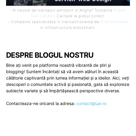
- Ai nevoie de transport aeroport in Anglia? Încearcă
Airport
Taxi London
. Calitate la prețul corect.
- Companie specializata in tranzactionarea de
Criptomonede
si infrastructura blockchain.
DESPRE BLOGUL NOSTRU
Bine ați venit pe platforma noastră vibrantă de știri și
blogging! Suntem încântați să vă avem alături în această
călătorie captivantă prin lumea informației și a ideilor. Aici, veți
descoperi o comunitate activă și pasionată, gata să exploreze
subiecte variate și să împărtășească perspective diverse.
Contacteaza-ne oricand la adresa:
contact@uar.ro