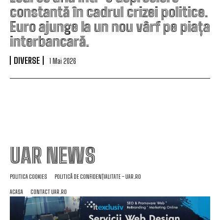
constantă în cadrul crizei politice.
Euro ajunge la un nou vârf pe piața
interbancară.
DIVERSE
1 Mai 2026
UAR NEWS
POLITICA COOKIES
POLITICĂ DE CONFIDENȚIALITATE – UAR.RO
ACASA
CONTACT UAR.RO