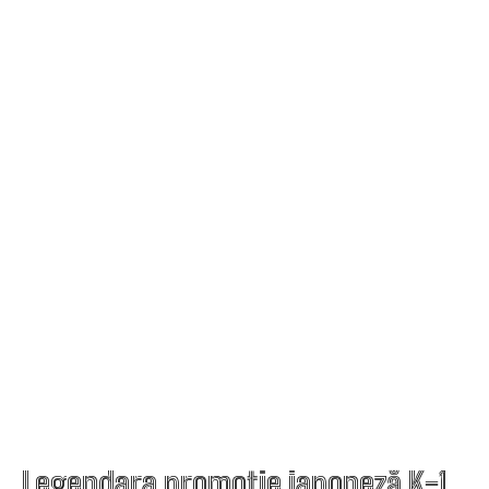
Legendara promoție japoneză K-1