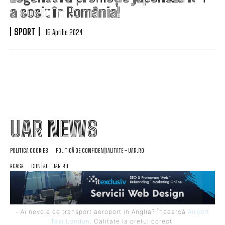
a sosit în România!
SPORT
15 Aprilie 2024
UAR NEWS
POLITICA COOKIES
POLITICĂ DE CONFIDENȚIALITATE – UAR.RO
ACASA
CONTACT UAR.RO
- Ai nevoie de transport aeroport in Anglia? Încearcă
Airport
Taxi London
. Calitate la prețul corect.