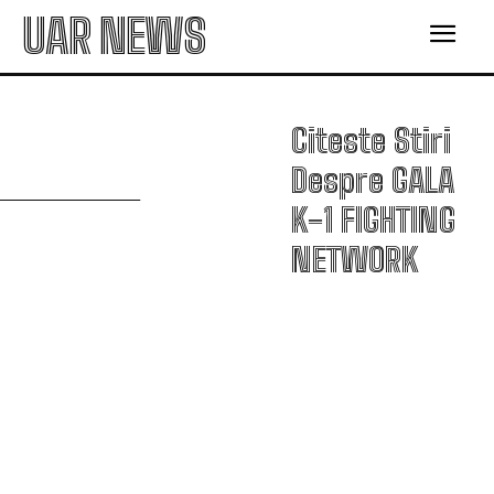
UAR NEWS
Citeste Stiri
G
Despre
GALA
K-1 FIGHTING
NETWORK