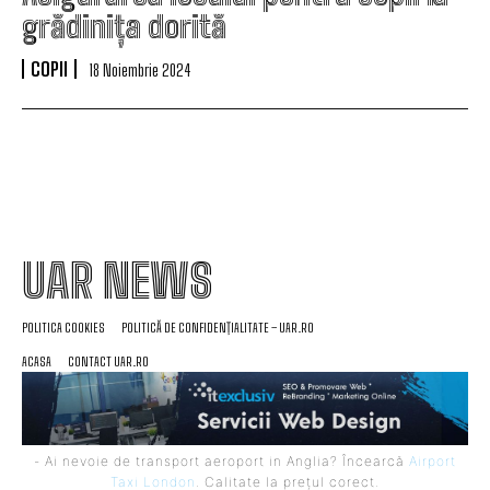
grădinița dorită
COPII
18 Noiembrie 2024
UAR NEWS
POLITICA COOKIES
POLITICĂ DE CONFIDENȚIALITATE – UAR.RO
ACASA
CONTACT UAR.RO
- Ai nevoie de transport aeroport in Anglia? Încearcă
Airport
Taxi London
. Calitate la prețul corect.