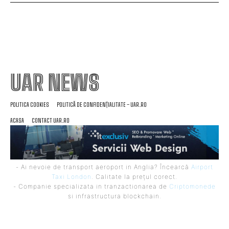
UAR NEWS
POLITICA COOKIES
POLITICĂ DE CONFIDENȚIALITATE – UAR.RO
ACASA
CONTACT UAR.RO
- Ai nevoie de transport aeroport in Anglia? Încearcă
Airport
Taxi London
. Calitate la prețul corect.
- Companie specializata in tranzactionarea de
Criptomonede
si infrastructura blockchain.