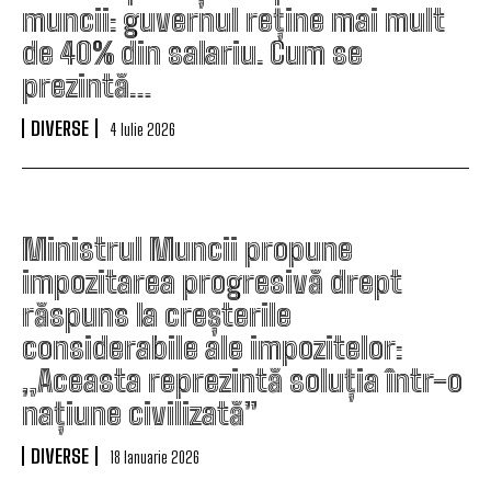
muncii: guvernul reține mai mult
de 40% din salariu. Cum se
prezintă…
DIVERSE
4 Iulie 2026
Ministrul Muncii propune
impozitarea progresivă drept
răspuns la creșterile
considerabile ale impozitelor:
„Aceasta reprezintă soluția într-o
națiune civilizată”
DIVERSE
18 Ianuarie 2026