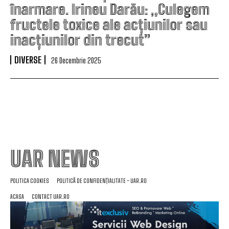
înarmare. Irineu Darău: „Culegem
fructele toxice ale acțiunilor sau
inacțiunilor din trecut”
DIVERSE
26 Decembrie 2025
UAR NEWS
POLITICA COOKIES
POLITICĂ DE CONFIDENȚIALITATE – UAR.RO
ACASA
CONTACT UAR.RO