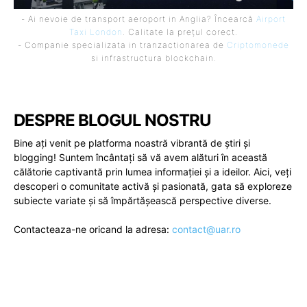
- Ai nevoie de transport aeroport in Anglia? Încearcă
Airport
Taxi London
. Calitate la prețul corect.
- Companie specializata in tranzactionarea de
Criptomonede
si infrastructura blockchain.
DESPRE BLOGUL NOSTRU
Bine ați venit pe platforma noastră vibrantă de știri și
blogging! Suntem încântați să vă avem alături în această
călătorie captivantă prin lumea informației și a ideilor. Aici, veți
descoperi o comunitate activă și pasionată, gata să exploreze
subiecte variate și să împărtășească perspective diverse.
Contacteaza-ne oricand la adresa:
contact@uar.ro