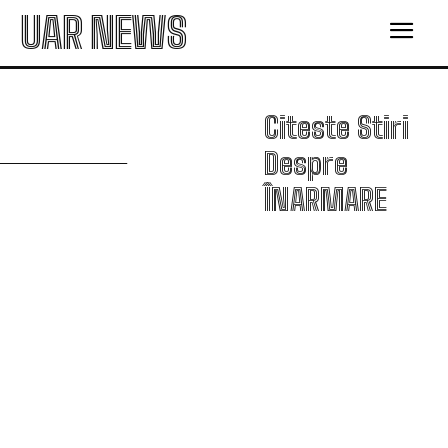
UAR NEWS
Î
Citeste Stiri
Despre
ÎNARMARE