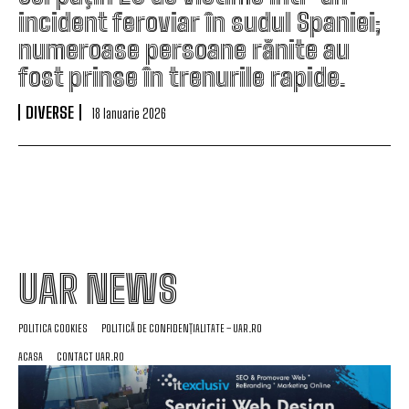
incident feroviar în sudul Spaniei;
numeroase persoane rănite au
fost prinse în trenurile rapide.
DIVERSE
18 Ianuarie 2026
UAR NEWS
POLITICA COOKIES
POLITICĂ DE CONFIDENȚIALITATE – UAR.RO
ACASA
CONTACT UAR.RO