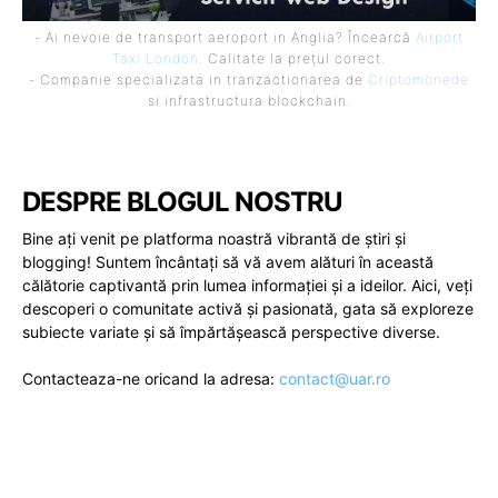
- Ai nevoie de transport aeroport in Anglia? Încearcă
Airport
Taxi London
. Calitate la prețul corect.
- Companie specializata in tranzactionarea de
Criptomonede
si infrastructura blockchain.
DESPRE BLOGUL NOSTRU
Bine ați venit pe platforma noastră vibrantă de știri și
blogging! Suntem încântați să vă avem alături în această
călătorie captivantă prin lumea informației și a ideilor. Aici, veți
descoperi o comunitate activă și pasionată, gata să exploreze
subiecte variate și să împărtășească perspective diverse.
Contacteaza-ne oricand la adresa:
contact@uar.ro