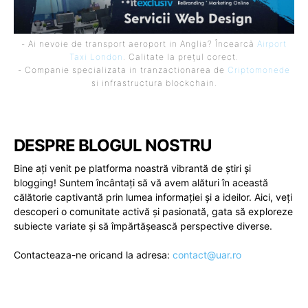
- Ai nevoie de transport aeroport in Anglia? Încearcă
Airport
Taxi London
. Calitate la prețul corect.
- Companie specializata in tranzactionarea de
Criptomonede
si infrastructura blockchain.
DESPRE BLOGUL NOSTRU
Bine ați venit pe platforma noastră vibrantă de știri și
blogging! Suntem încântați să vă avem alături în această
călătorie captivantă prin lumea informației și a ideilor. Aici, veți
descoperi o comunitate activă și pasionată, gata să exploreze
subiecte variate și să împărtășească perspective diverse.
Contacteaza-ne oricand la adresa:
contact@uar.ro