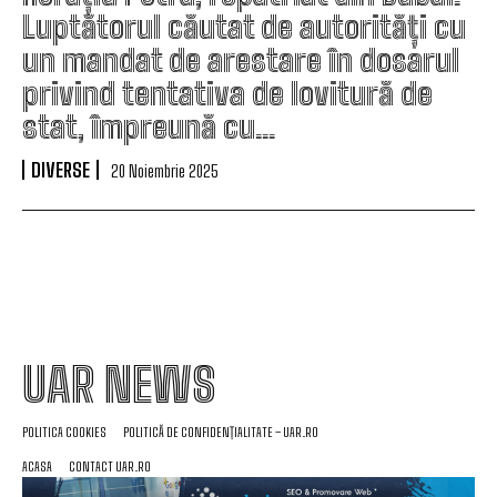
Luptătorul căutat de autorități cu
un mandat de arestare în dosarul
privind tentativa de lovitură de
stat, împreună cu...
DIVERSE
20 Noiembrie 2025
UAR NEWS
POLITICA COOKIES
POLITICĂ DE CONFIDENȚIALITATE – UAR.RO
ACASA
CONTACT UAR.RO