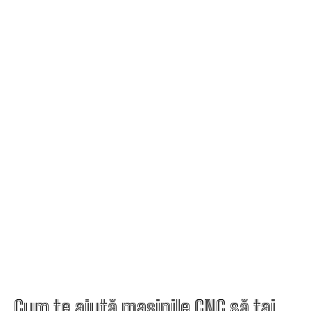
Cum te ajută mașinile CNC să tai