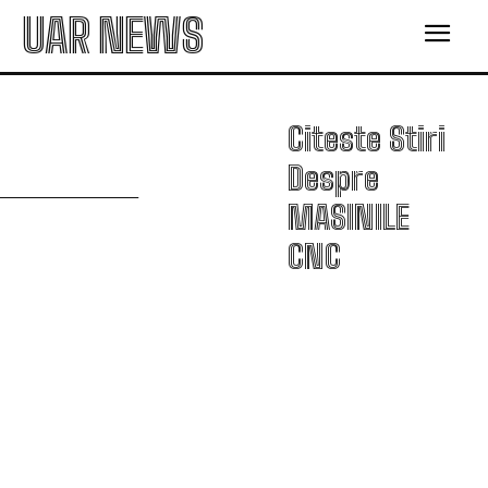
UAR NEWS
Citeste Stiri
M
Despre
MASINILE
CNC