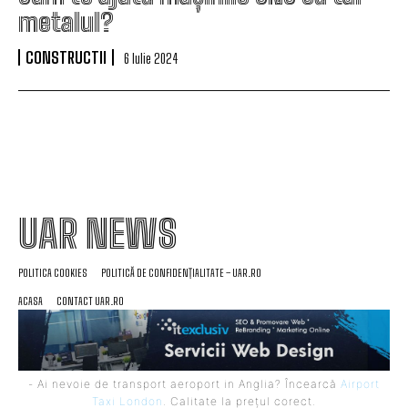
metalul?
CONSTRUCTII
6 Iulie 2024
UAR NEWS
POLITICA COOKIES
POLITICĂ DE CONFIDENȚIALITATE – UAR.RO
ACASA
CONTACT UAR.RO
- Ai nevoie de transport aeroport in Anglia? Încearcă
Airport
Taxi London
. Calitate la prețul corect.