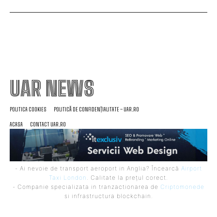
UAR NEWS
POLITICA COOKIES
POLITICĂ DE CONFIDENȚIALITATE – UAR.RO
ACASA
CONTACT UAR.RO
- Ai nevoie de transport aeroport in Anglia? Încearcă
Airport
Taxi London
. Calitate la prețul corect.
- Companie specializata in tranzactionarea de
Criptomonede
si infrastructura blockchain.