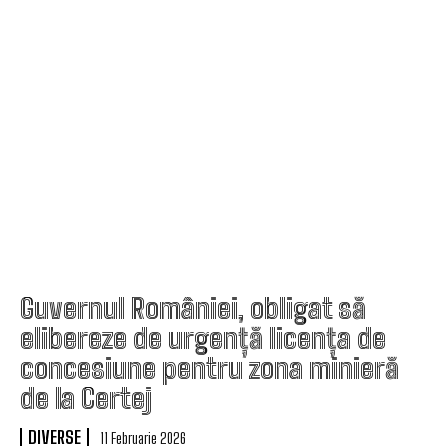
Guvernul României, obligat să
elibereze de urgență licența de
concesiune pentru zona minieră
de la Certej
DIVERSE
11 Februarie 2026