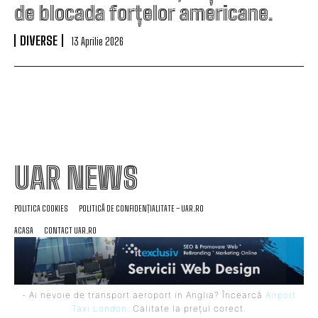
de blocada forțelor americane.
DIVERSE
13 Aprilie 2026
UAR NEWS
POLITICA COOKIES
POLITICĂ DE CONFIDENȚIALITATE – UAR.RO
ACASA
CONTACT UAR.RO
- Ai nevoie de transport aeroport in Anglia? Încearcă
Airport
Taxi London
. Calitate la prețul corect.