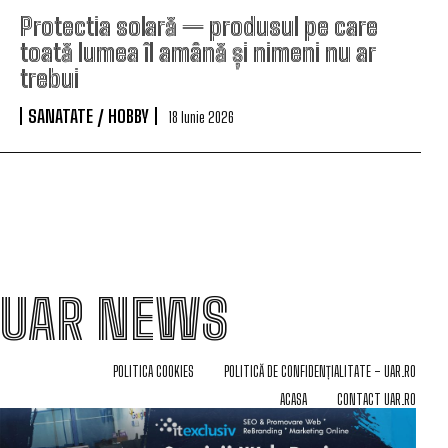
Protectia solară — produsul pe care
toată lumea îl amână și nimeni nu ar
trebui
SANATATE / HOBBY
18 Iunie 2026
UAR NEWS
POLITICA COOKIES
POLITICĂ DE CONFIDENȚIALITATE – UAR.RO
ACASA
CONTACT UAR.RO