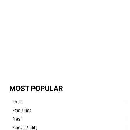
MOST POPULAR
Diverse
1190
Home & Deco
50
Afaceri
46
Sanatate / Hobby
39