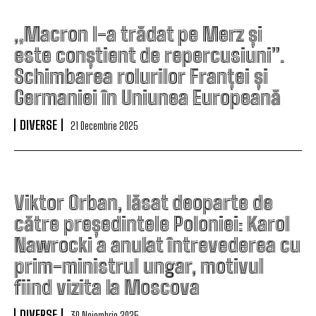
„Macron l-a trădat pe Merz și
este conștient de repercusiuni”.
Schimbarea rolurilor Franței și
Germaniei în Uniunea Europeană
DIVERSE
21 Decembrie 2025
Viktor Orban, lăsat deoparte de
către președintele Poloniei: Karol
Nawrocki a anulat întrevederea cu
prim-ministrul ungar, motivul
fiind vizita la Moscova
DIVERSE
30 Noiembrie 2025