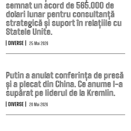
semnat un acord de 565.000 de
dolari lunar pentru consultanță
strategică și suport în relațiile cu
Statele Unite.
DIVERSE
25 Mai 2026
Putin a anulat conferința de presă
și a plecat din China. Ce anume l-a
supărat pe liderul de la Kremlin.
DIVERSE
20 Mai 2026