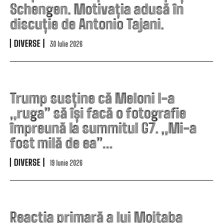
Schengen. Motivația adusă în
discuție de Antonio Tajani.
DIVERSE
30 Iulie 2026
Trump susține că Meloni l-a
„ruga” să își facă o fotografie
împreună la summitul G7. „Mi-a
fost milă de ea”…
DIVERSE
19 Iunie 2026
Reacția primară a lui Mojtaba