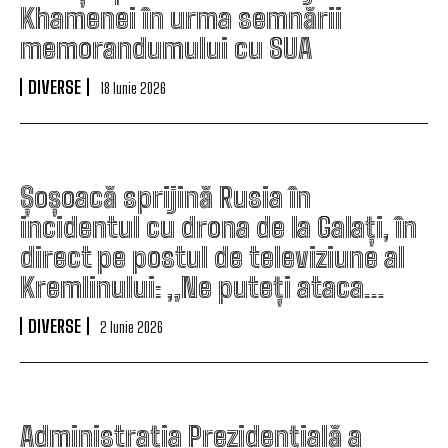
Khamenei în urma semnării
memorandumului cu SUA
DIVERSE
18 Iunie 2026
Șoșoacă sprijină Rusia în
incidentul cu drona de la Galați, în
direct pe postul de televiziune al
Kremlinului: „Ne puteți ataca…
DIVERSE
2 Iunie 2026
Administrația Prezidențială a