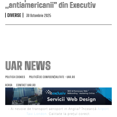
„antiamericanii” din Executiv
DIVERSE
30 Octombrie 2025
UAR NEWS
POLITICA COOKIES
POLITICĂ DE CONFIDENȚIALITATE – UAR.RO
ACASA
CONTACT UAR.RO
- Ai nevoie de transport aeroport in Anglia? Încearcă
Airport
Taxi London
. Calitate la prețul corect.