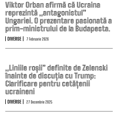
Viktor Orban afirmă că Ucraina
reprezintă „antagonistul”
Ungariei. O prezentare pasionată a
prim-ministrului de la Budapesta.
DIVERSE
7 Februarie 2026
„Liniile roșii” definite de Zelenski
înainte de discuția cu Trump:
Clarificare pentru cetățenii
ucraineni
DIVERSE
27 Decembrie 2025