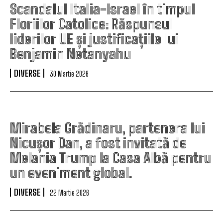
Scandalul Italia-Israel în timpul
Floriilor Catolice: Răspunsul
liderilor UE și justificațiile lui
Benjamin Netanyahu
DIVERSE
30 Martie 2026
Mirabela Grădinaru, partenera lui
Nicușor Dan, a fost invitată de
Melania Trump la Casa Albă pentru
un eveniment global.
DIVERSE
22 Martie 2026