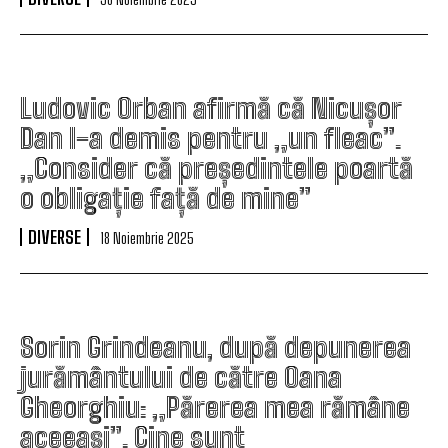
Ludovic Orban afirmă că Nicușor
Dan l-a demis pentru „un fleac”.
„Consider că președintele poartă
o obligație față de mine”
DIVERSE
18 Noiembrie 2025
Sorin Grindeanu, după depunerea
jurământului de către Oana
Gheorghiu: „Părerea mea rămâne
aceeași”. Cine sunt