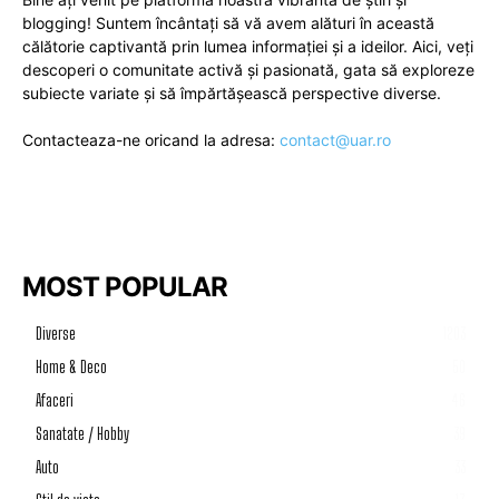
blogging! Suntem încântați să vă avem alături în această
călătorie captivantă prin lumea informației și a ideilor. Aici, veți
descoperi o comunitate activă și pasionată, gata să exploreze
subiecte variate și să împărtășească perspective diverse.
Contacteaza-ne oricand la adresa:
contact@uar.ro
MOST POPULAR
Diverse
1203
Home & Deco
50
Afaceri
46
Sanatate / Hobby
39
Auto
33