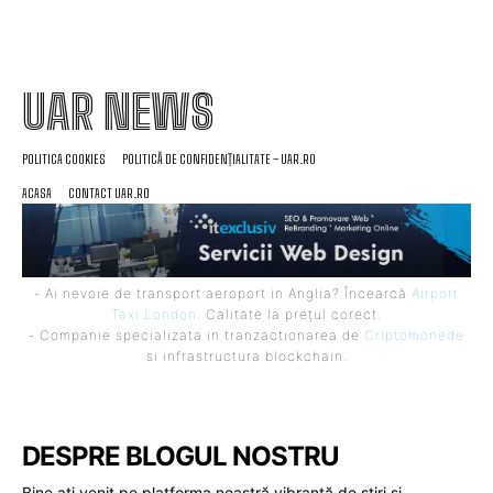
UAR NEWS
POLITICA COOKIES
POLITICĂ DE CONFIDENȚIALITATE – UAR.RO
ACASA
CONTACT UAR.RO
- Ai nevoie de transport aeroport in Anglia? Încearcă
Airport
Taxi London
. Calitate la prețul corect.
- Companie specializata in tranzactionarea de
Criptomonede
si infrastructura blockchain.
DESPRE BLOGUL NOSTRU
Bine ați venit pe platforma noastră vibrantă de știri și