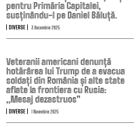
pentru Primăria Capitalei,
susținându-l pe Daniel Băluță.
DIVERSE
3 Decembrie 2025
Veteranii americani denunță
hotărârea lui Trump de a evacua
soldați din România și alte state
aflate la frontiera cu Rusia:
„Mesaj dezastruos”
DIVERSE
1 Noiembrie 2025