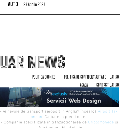
AUTO
29 Aprilie 2024
UAR NEWS
POLITICA COOKIES
POLITICĂ DE CONFIDENȚIALITATE – UAR.RO
ACASA
CONTACT UAR.RO
- Ai nevoie de transport aeroport in Anglia? Încearcă
Airport Taxi
London
. Calitate la prețul corect.
- Companie specializata in tranzactionarea de
Criptomonede
si
infrastructura blockchain.