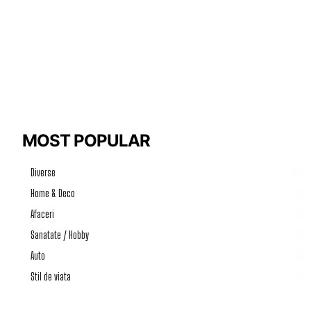
MOST POPULAR
Diverse
1187
Home & Deco
50
Afaceri
46
Sanatate / Hobby
39
Auto
33
Stil de viata
17