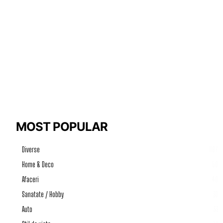
MOST POPULAR
Diverse
1187
Home & Deco
50
Afaceri
46
Sanatate / Hobby
39
Auto
33