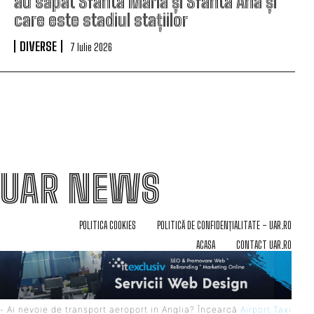
au săpat Sfânta Maria și Sfânta Ana și
care este stadiul stațiilor
DIVERSE
7 Iulie 2026
UAR NEWS
POLITICA COOKIES
POLITICĂ DE CONFIDENȚIALITATE – UAR.RO
ACASA
CONTACT UAR.RO
- Ai nevoie de transport aeroport in Anglia? Încearcă
Airport Taxi