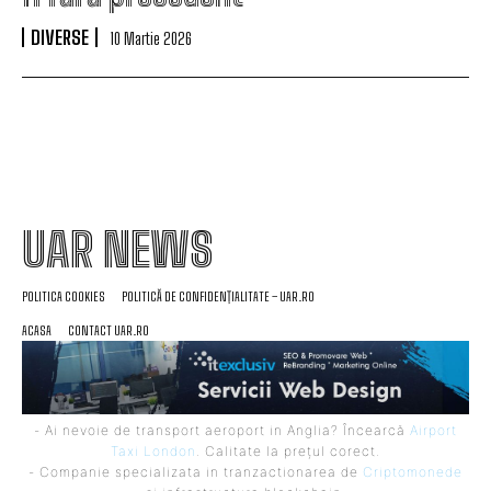
DIVERSE
10 Martie 2026
UAR NEWS
POLITICA COOKIES
POLITICĂ DE CONFIDENȚIALITATE – UAR.RO
ACASA
CONTACT UAR.RO
- Ai nevoie de transport aeroport in Anglia? Încearcă
Airport
Taxi London
. Calitate la prețul corect.
- Companie specializata in tranzactionarea de
Criptomonede