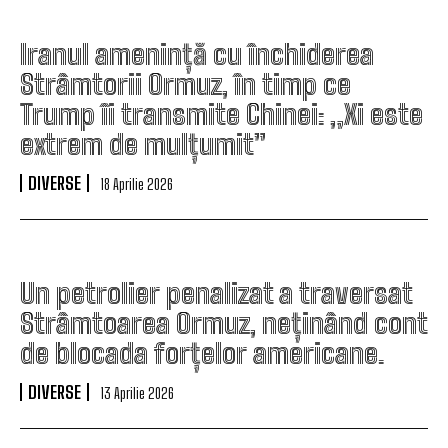
Iranul amenință cu închiderea
Strâmtorii Ormuz, în timp ce
Trump îi transmite Chinei: „Xi este
extrem de mulțumit”
DIVERSE
18 Aprilie 2026
Un petrolier penalizat a traversat
Strâmtoarea Ormuz, neținând cont
de blocada forțelor americane.
DIVERSE
13 Aprilie 2026