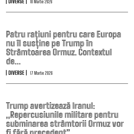
DIVERSE
18 Martie 2026
Patru rațiuni pentru care Europa
nu îl susține pe Trump în
Strâmtoarea Ormuz. Contextul
de…
DIVERSE
17 Martie 2026
Trump avertizează Iranul:
„Repercusiunile militare pentru
subminarea strâmtorii Ormuz vor
fi fără precedent”