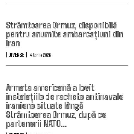
Strâmtoarea Ormuz, disponibilă
pentru anumite ambarcațiuni din
Iran
DIVERSE
4 Aprilie 2026
Armata americană a lovit
instalațiile de rachete antinavale
iraniene situate lângă
Strâmtoarea Ormuz, după ce
partenerii NATO…