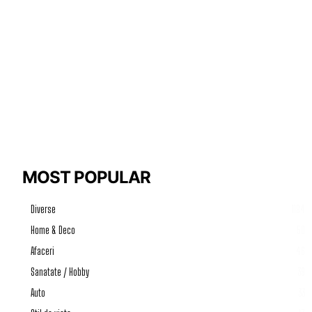
MOST POPULAR
Diverse
1194
Home & Deco
50
Afaceri
46
Sanatate / Hobby
39
Auto
33