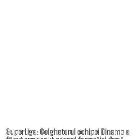
SuperLiga: Golgheterul echipei Dinamo a