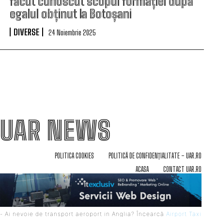
făcut cunoscut scopul formației după
egalul obținut la Botoșani
DIVERSE
24 Noiembrie 2025
UAR NEWS
POLITICA COOKIES
POLITICĂ DE CONFIDENȚIALITATE – UAR.RO
ACASA
CONTACT UAR.RO
- Ai nevoie de transport aeroport in Anglia? Încearcă
Airport Taxi