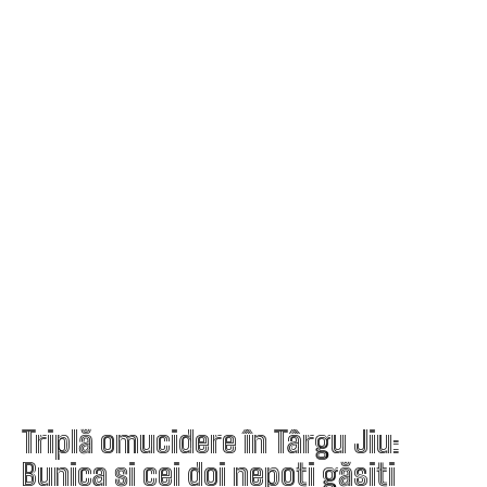
Triplă omucidere în Târgu Jiu:
Bunica și cei doi nepoți găsiți