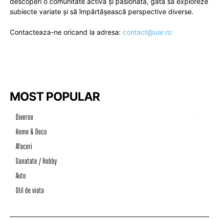
descoperi o comunitate activă și pasionată, gata să exploreze
subiecte variate și să împărtășească perspective diverse.
Contacteaza-ne oricand la adresa:
contact@uar.ro
MOST POPULAR
Diverse
1202
Home & Deco
50
Afaceri
46
Sanatate / Hobby
39
Auto
33
Stil de viata
17