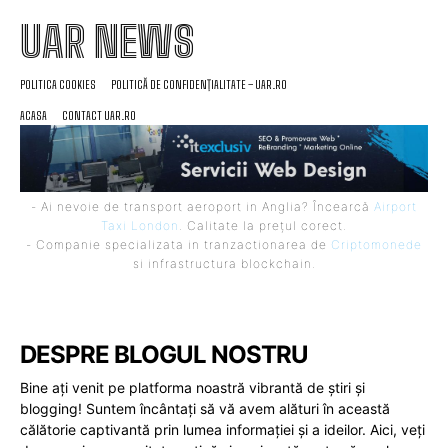
UAR NEWS
POLITICA COOKIES
POLITICĂ DE CONFIDENȚIALITATE – UAR.RO
ACASA
CONTACT UAR.RO
- Ai nevoie de transport aeroport in Anglia? Încearcă
Airport
Taxi London
. Calitate la prețul corect.
- Companie specializata in tranzactionarea de
Criptomonede
si infrastructura blockchain.
DESPRE BLOGUL NOSTRU
Bine ați venit pe platforma noastră vibrantă de știri și
blogging! Suntem încântați să vă avem alături în această
călătorie captivantă prin lumea informației și a ideilor. Aici, veți