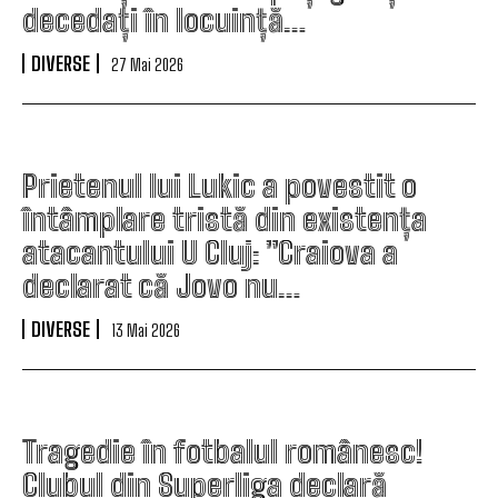
decedați în locuință…
DIVERSE
27 Mai 2026
Prietenul lui Lukic a povestit o
întâmplare tristă din existența
atacantului U Cluj: ”Craiova a
declarat că Jovo nu…
DIVERSE
13 Mai 2026
Tragedie în fotbalul românesc!
Clubul din Superliga declară