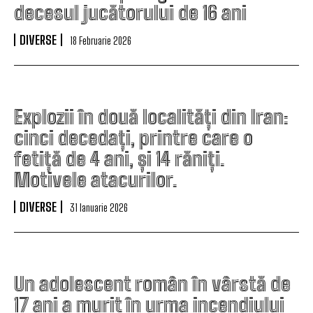
decesul jucătorului de 16 ani
DIVERSE
18 Februarie 2026
Explozii în două localități din Iran:
cinci decedați, printre care o
fetiță de 4 ani, și 14 răniți.
Motivele atacurilor.
DIVERSE
31 Ianuarie 2026
Un adolescent român în vârstă de
17 ani a murit în urma incendiului