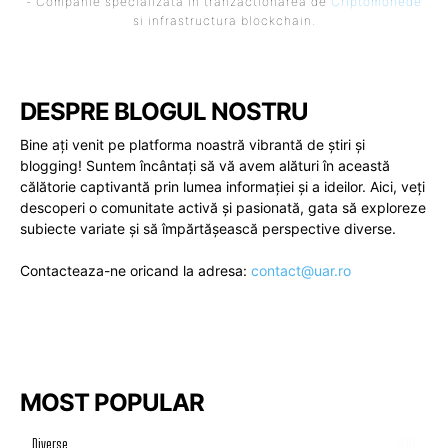
- Companie specializata in tranzactionarea de
Criptomonede
si infrastructura blockchain.
DESPRE BLOGUL NOSTRU
Bine ați venit pe platforma noastră vibrantă de știri și
blogging! Suntem încântați să vă avem alături în această
călătorie captivantă prin lumea informației și a ideilor. Aici, veți
descoperi o comunitate activă și pasionată, gata să exploreze
subiecte variate și să împărtășească perspective diverse.
Contacteaza-ne oricand la adresa:
contact@uar.ro
MOST POPULAR
Diverse
1202