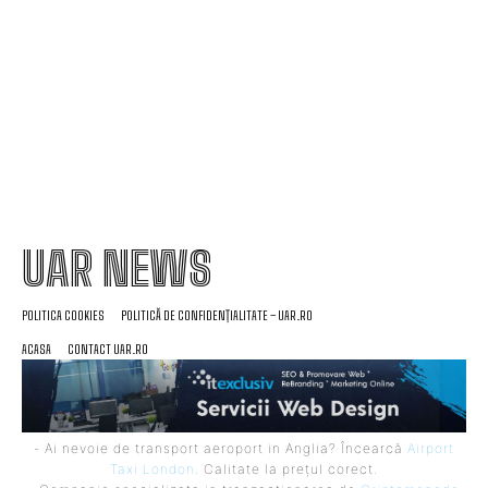
teren, imediat după meciul Dinamo – FC Voluntari
4-0
UAR NEWS
POLITICA COOKIES
POLITICĂ DE CONFIDENȚIALITATE – UAR.RO
ACASA
CONTACT UAR.RO
- Ai nevoie de transport aeroport in Anglia? Încearcă
Airport
Taxi London
. Calitate la prețul corect.