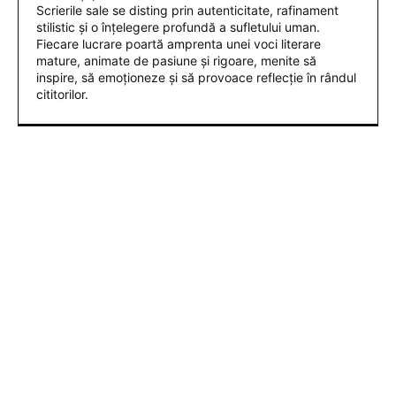
Scrierile sale se disting prin autenticitate, rafinament
stilistic și o înțelegere profundă a sufletului uman.
Fiecare lucrare poartă amprenta unei voci literare
mature, animate de pasiune și rigoare, menite să
inspire, să emoționeze și să provoace reflecție în rândul
cititorilor.
ARTICOLE POPULARE
Tânăra contestată pentru banii lăsați în plic la
nuntă: „Cu 1.600 de lei, era mai bine să nu vii”
Nu au fost sancționate! » Ce s-a întâmplat pe
teren, imediat după meciul Dinamo – FC Voluntari
4-0