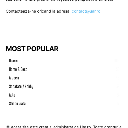
Contacteaza-ne oricand la adresa:
contact@uar.ro
MOST POPULAR
Diverse
1199
Home & Deco
50
Afaceri
46
Sanatate / Hobby
39
Auto
33
Stil de viata
17
© Acest site este creat si administrat de
Uar.ro
. Toate drepturile