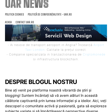
UAR NEWS
POLITICA COOKIES
POLITICĂ DE CONFIDENȚIALITATE – UAR.RO
ACASA
CONTACT UAR.RO
- Ai nevoie de transport aeroport in Anglia? Încearcă
Airport
Taxi London
. Calitate la prețul corect.
- Companie specializata in tranzactionarea de
Criptomonede
si infrastructura blockchain.
DESPRE BLOGUL NOSTRU
Bine ați venit pe platforma noastră vibrantă de știri și
blogging! Suntem încântați să vă avem alături în această
călătorie captivantă prin lumea informației și a ideilor. Aici, veți
descoperi o comunitate activă și pasionată, gata să exploreze
subiecte variate și să împărtășească perspective diverse.