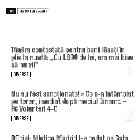
TAGS
ENERGIA REGENERABILA
TOP ARTICOLE
Tânăra contestată pentru banii lăsați în
plic la nuntă: „Cu 1.600 de lei, era mai bine
să nu vii”
DIVERSE
Nu au fost sancționate! » Ce s-a întâmplat
pe teren, imediat după meciul Dinamo –
FC Voluntari 4-0
DIVERSE
Oficial: Atletico Madrid l-a cedat pe Gata,