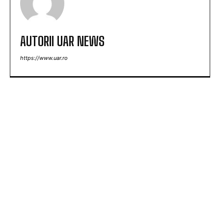
AUTORII UAR NEWS
https://www.uar.ro
ARTICOLE POPULARE
Nicușor Dan, în urma deciziei Moody’s: „Păstrarea
ratingului României ilustrează munca depusă de
instituții, cetățeni și sectorul de afaceri”
Moody’s menține ratingul de țară pentru România,
având o perspectivă negativă