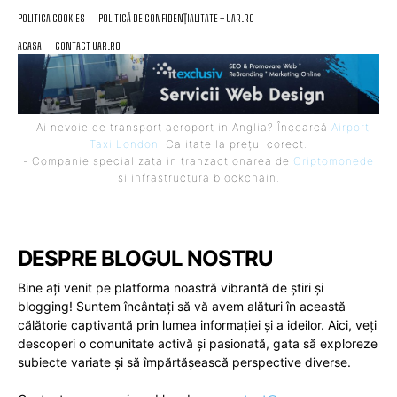
POLITICA COOKIES
POLITICĂ DE CONFIDENȚIALITATE – UAR.RO
ACASA
CONTACT UAR.RO
- Ai nevoie de transport aeroport in Anglia? Încearcă
Airport
Taxi London
. Calitate la prețul corect.
- Companie specializata in tranzactionarea de
Criptomonede
si infrastructura blockchain.
DESPRE BLOGUL NOSTRU
Bine ați venit pe platforma noastră vibrantă de știri și
blogging! Suntem încântați să vă avem alături în această
călătorie captivantă prin lumea informației și a ideilor. Aici, veți
descoperi o comunitate activă și pasionată, gata să exploreze
subiecte variate și să împărtășească perspective diverse.