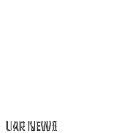
Nicolescu încheie transferul la Dinamo: „A fost
prioritatea noastră”
TAS a dat verdictul final în cazul de dopaj al lui
Cosmin Matei: „Clubul Sepsi va onora decizia”
Aparatură de interferență din China disponibilă
online, folosită în „jaful epocii” de la Timișoara
UAR NEWS