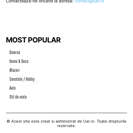
Contacteaza-ne oricand la adresa:
contact@uar.ro
MOST POPULAR
Diverse
1195
Home & Deco
50
Afaceri
46
Sanatate / Hobby
39
Auto
33
Stil de viata
17
© Acest site este creat si administrat de
Uar.ro
. Toate drepturile
rezervate.