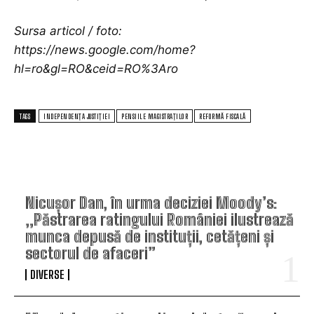
Sursa articol / foto:
https://news.google.com/home?
hl=ro&gl=RO&ceid=RO%3Aro
TAGS
INDEPENDENȚA JUSTIȚIEI
PENSIILE MAGISTRAȚILOR
REFORMĂ FISCALĂ
TOP ARTICOLE
Nicușor Dan, în urma deciziei Moody’s:
„Păstrarea ratingului României ilustrează
munca depusă de instituții, cetățeni și
sectorul de afaceri”
DIVERSE