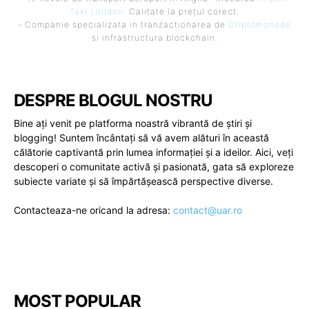
Taxi London
. Calitate la prețul corect.
- Companie specializata in tranzactionarea de
Criptomonede
si infrastructura blockchain.
DESPRE BLOGUL NOSTRU
Bine ați venit pe platforma noastră vibrantă de știri și
blogging! Suntem încântați să vă avem alături în această
călătorie captivantă prin lumea informației și a ideilor. Aici, veți
descoperi o comunitate activă și pasionată, gata să exploreze
subiecte variate și să împărtășească perspective diverse.
Contacteaza-ne oricand la adresa:
contact@uar.ro
MOST POPULAR