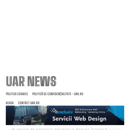
având o perspectivă negativă
Nicolescu încheie transferul la Dinamo: „A fost
prioritatea noastră”
UAR NEWS
POLITICA COOKIES
POLITICĂ DE CONFIDENȚIALITATE – UAR.RO
ACASA
CONTACT UAR.RO
- Ai nevoie de transport aeroport in Anglia? Încearcă
Airport