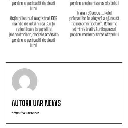
Traian Băsescu: „Rolul
Acțiunile unui magistrat CCR
primarilor în alegeri a ajuns să
înainte de întâlnirea Curții
fie nesemnificativ”. Reforma
referitoare la pensiile
administrativă, răspunsul
judecătorilor, decizie amânată
pentru modernizarea statului
pentru o perioadă de două
luni
AUTORII UAR NEWS
https://www.uar.ro