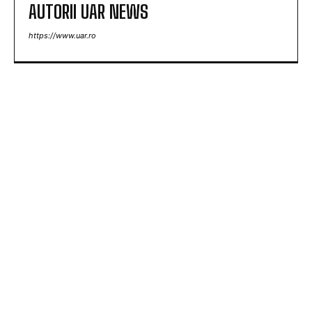
AUTORII UAR NEWS
https://www.uar.ro
ARTICOLE POPULARE
Răspunsul Comisiei Europene la ajustările
Parlamentului referitoare la legislația de
decarbonizare. Analiza influenței asupra PNRR.
Guvernul pregătește o reglementare pentru
restricționarea utilizării energiei electrice.
Marian Voinea, antreprenorul reținut în dosarul