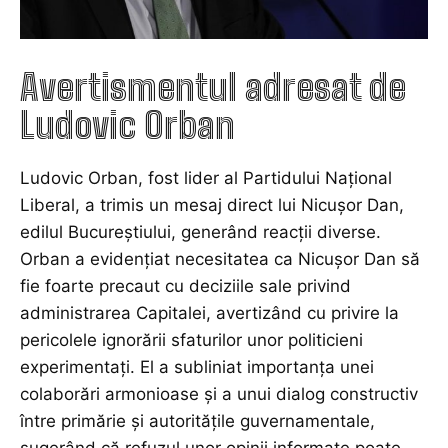
Avertismentul adresat de
Ludovic Orban
Ludovic Orban, fost lider al Partidului Național
Liberal, a trimis un mesaj direct lui Nicușor Dan,
edilul Bucureștiului, generând reacții diverse.
Orban a evidențiat necesitatea ca Nicușor Dan să
fie foarte precaut cu deciziile sale privind
administrarea Capitalei, avertizând cu privire la
pericolele ignorării sfaturilor unor politicieni
experimentați. El a subliniat importanța unei
colaborări armonioase și a unui dialog constructiv
între primărie și autoritățile guvernamentale,
sugerând că refuzul unor opinii informate poate