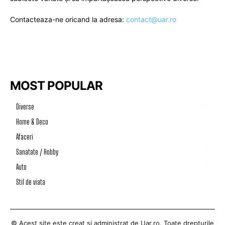
Contacteaza-ne oricand la adresa:
contact@uar.ro
MOST POPULAR
Diverse
1189
Home & Deco
50
Afaceri
46
Sanatate / Hobby
39
Auto
33
Stil de viata
17
© Acest site este creat si administrat de
Uar.ro
. Toate drepturile