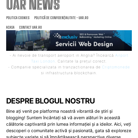
UAR NEWS
POLITICA COOKIES
POLITICĂ DE CONFIDENȚIALITATE – UAR.RO
ACASA
CONTACT UAR.RO
- Ai nevoie de transport aeroport in Anglia? Încearcă
Airport
Taxi London
. Calitate la prețul corect.
- Companie specializata in tranzactionarea de
Criptomonede
si infrastructura blockchain.
DESPRE BLOGUL NOSTRU
Bine ați venit pe platforma noastră vibrantă de știri și
blogging! Suntem încântați să vă avem alături în această
călătorie captivantă prin lumea informației și a ideilor. Aici, veți
descoperi o comunitate activă și pasionată, gata să exploreze
subiecte variate și să împărtășească perspective diverse.