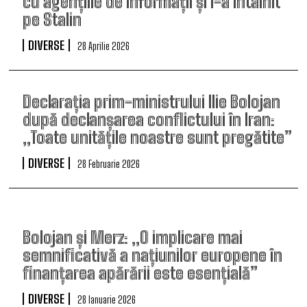
cu agențiile de informații și l-a întâlnit
pe Stalin
DIVERSE
28 Aprilie 2026
Declarația prim-ministrului Ilie Bolojan
după declanșarea conflictului în Iran:
„Toate unitățile noastre sunt pregătite”
DIVERSE
28 Februarie 2026
Bolojan și Merz: „O implicare mai
semnificativă a națiunilor europene în
finanțarea apărării este esențială”
DIVERSE
28 Ianuarie 2026