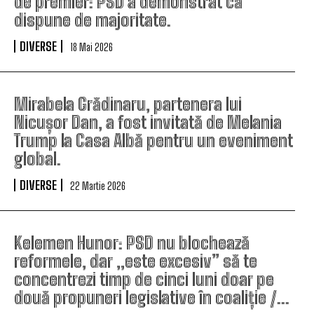
de premier: PSD a demonstrat că
dispune de majoritate.
DIVERSE
18 Mai 2026
Mirabela Grădinaru, partenera lui
Nicușor Dan, a fost invitată de Melania
Trump la Casa Albă pentru un eveniment
global.
DIVERSE
22 Martie 2026
Kelemen Hunor: PSD nu blochează
reformele, dar „este excesiv” să te
concentrezi timp de cinci luni doar pe
două propuneri legislative în coaliție /...