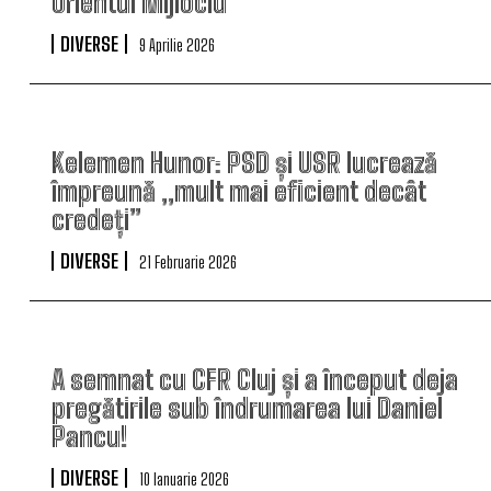
Orientul Mijlociu
DIVERSE
9 Aprilie 2026
Kelemen Hunor: PSD și USR lucrează
împreună „mult mai eficient decât
credeți”
DIVERSE
21 Februarie 2026
A semnat cu CFR Cluj și a început deja
pregătirile sub îndrumarea lui Daniel
Pancu!
DIVERSE
10 Ianuarie 2026