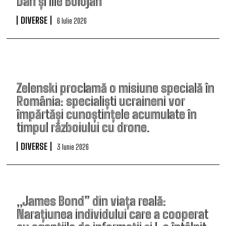
Dan și Ilie Bolojan
DIVERSE
6 Iulie 2026
Zelenski proclamă o misiune specială în
România: specialiști ucraineni vor
împărtăși cunoștințele acumulate în
timpul războiului cu drone.
DIVERSE
3 Iunie 2026
„James Bond” din viața reală:
Narațiunea individului care a cooperat