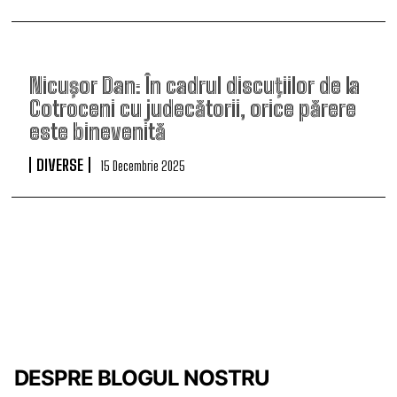
Nicuşor Dan: În cadrul discuţiilor de la
Cotroceni cu judecătorii, orice părere
este binevenită
DIVERSE
15 Decembrie 2025
DESPRE BLOGUL NOSTRU