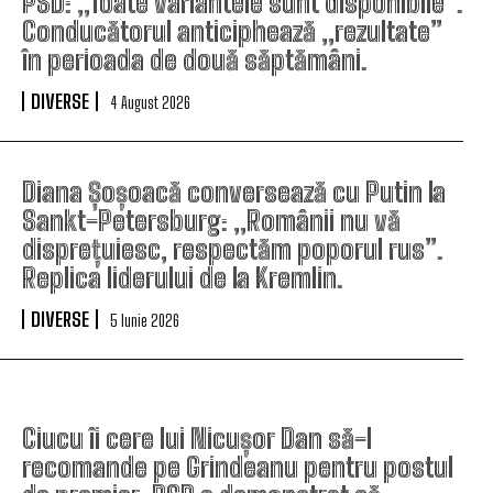
PSD: „Toate variantele sunt disponibile”.
Conducătorul anticiphează „rezultate”
în perioada de două săptămâni.
DIVERSE
4 August 2026
Diana Șoșoacă conversează cu Putin la
Sankt-Petersburg: „Românii nu vă
disprețuiesc, respectăm poporul rus”.
Replica liderului de la Kremlin.
DIVERSE
5 Iunie 2026
Ciucu îi cere lui Nicușor Dan să-l
recomande pe Grindeanu pentru postul