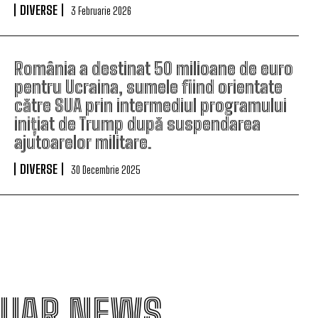
DIVERSE
3 Februarie 2026
România a destinat 50 milioane de euro
pentru Ucraina, sumele fiind orientate
către SUA prin intermediul programului
inițiat de Trump după suspendarea
ajutoarelor militare.
DIVERSE
30 Decembrie 2025
UAR NEWS