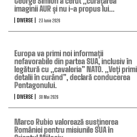
George Simion a cerut „curățarea”
imaginii AUR și nu i-a propus lui…
DIVERSE
23 Iunie 2026
Europa va primi noi informații
nefavorabile din partea SUA, inclusiv în
legătură cu „cavaleria” NATO. „Veți primi
detalii în curând”, declară conducerea
Pentagonului.
DIVERSE
30 Mai 2026
Marco Rubio valorează susținerea
României pentru misiunile SUA în