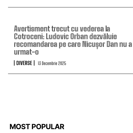
Avertisment trecut cu vederea la
Cotroceni: Ludovic Orban dezvăluie
recomandarea pe care Nicușor Dan nu a
urmat-o
DIVERSE
13 Decembrie 2025
MOST POPULAR