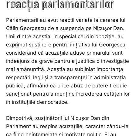
reacția parlamentarilor
Parlamentarii au avut reacții variate la cererea lui
Călin Georgescu de a suspenda pe Nicușor Dan.
Unii dintre aceștia, în special cei din opoziție, au
exprimat susținere pentru inițiativa lui Georgescu,
considerând că acuzațiile aduse primarului sunt
îndeajuns de grave pentru a justifica o investigație
mai amănunțită. Aceștia au subliniat importanța
respectării legii și a transparenței în administrația
publică, afirmând că orice abuz de putere trebuie
sancționat pentru a menține încrederea cetățenilor
în instituțiile democratice.
Dimpotrivă, susținătorii lui Nicușor Dan din
Parlament au respins acuzațiile, caracterizându-le
ca fiind neîntemeiate și motivate politic. Ei au