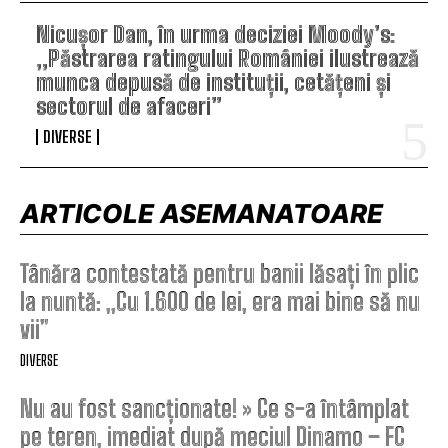
Nicușor Dan, în urma deciziei Moody’s:
„Păstrarea ratingului României ilustrează
munca depusă de instituții, cetățeni și
sectorul de afaceri”
DIVERSE
ARTICOLE ASEMANATOARE
Tânăra contestată pentru banii lăsați în plic
la nuntă: „Cu 1.600 de lei, era mai bine să nu
vii”
DIVERSE
Nu au fost sancționate! » Ce s-a întâmplat
pe teren, imediat după meciul Dinamo – FC