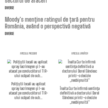
sectorul de afaceri”
DIVERSE
Moody’s menține ratingul de țară pentru
România, având o perspectivă negativă
DIVERSE
ARTICOLUL PRECEDENT
ARTICOLUL URMĂTOR
Polițiștii locali au aplicat
spray lacrimogen și l-au
Înalta Curte infirmă sentința
atacat pe conducătorul TIR-
definitivă a doctorului Dorel
ului scăpat de sub…
Săndesc printr-o decizie
„neobișnuită”