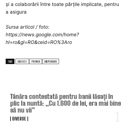
și a colaborării între toate părțile implicate, pentru
a asigura
Sursa articol / foto:
https://news.google.com/home?
hl=ro&gl=RO&ceid=RO%3Aro
TAGS
ACUZAȚII
PRIMAR
SUSPENDARE
TOP ARTICOLE
Tânăra contestată pentru banii lăsați în
plic la nuntă: „Cu 1.600 de lei, era mai bine
să nu vii”
DIVERSE