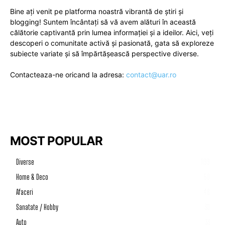
Bine ați venit pe platforma noastră vibrantă de știri și
blogging! Suntem încântați să vă avem alături în această
călătorie captivantă prin lumea informației și a ideilor. Aici, veți
descoperi o comunitate activă și pasionată, gata să exploreze
subiecte variate și să împărtășească perspective diverse.
Contacteaza-ne oricand la adresa:
contact@uar.ro
MOST POPULAR
Diverse
1199
Home & Deco
50
Afaceri
46
Sanatate / Hobby
39
Auto
33