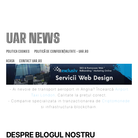
UAR NEWS
POLITICA COOKIES
POLITICĂ DE CONFIDENȚIALITATE – UAR.RO
ACASA
CONTACT UAR.RO
- Ai nevoie de transport aeroport in Anglia? Încearcă
Airport
Taxi London
. Calitate la prețul corect.
- Companie specializata in tranzactionarea de
Criptomonede
si infrastructura blockchain.
DESPRE BLOGUL NOSTRU