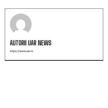
AUTORII UAR NEWS
https://www.uar.ro
ARTICOLE POPULARE
Tânăra contestată pentru banii lăsați în plic la
nuntă: „Cu 1.600 de lei, era mai bine să nu vii”