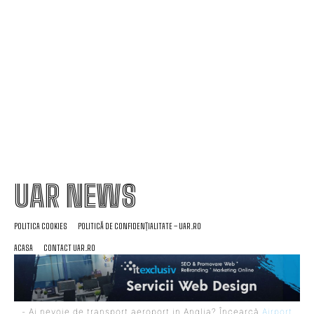
Avertisment din partea unui specialist: „Examinați
ce ați semnat și până când este valabil tariful, în
lumina creșterii facturii la electricitate”
UAR NEWS
POLITICA COOKIES
POLITICĂ DE CONFIDENȚIALITATE – UAR.RO
ACASA
CONTACT UAR.RO
- Ai nevoie de transport aeroport in Anglia? Încearcă
Airport