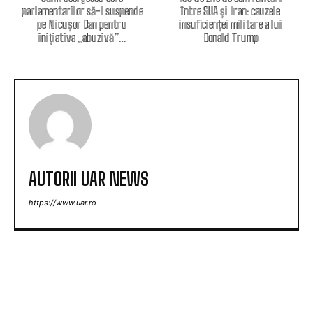
parlamentarilor să-l suspende
între SUA și Iran: cauzele
pe Nicușor Dan pentru
insuficienței militare a lui
inițiativa „abuzivă”…
Donald Trump
AUTORII UAR NEWS
https://www.uar.ro
ARTICOLE POPULARE