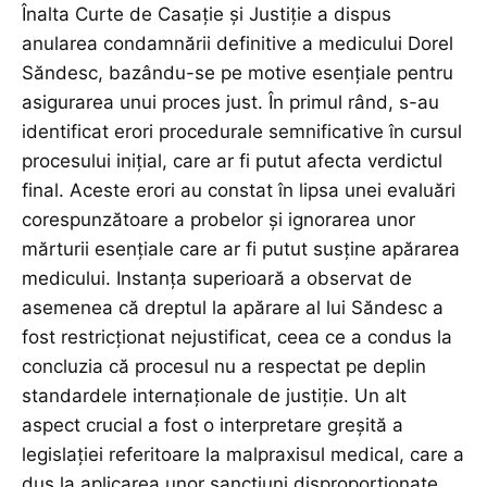
Înalta Curte de Casație și Justiție a dispus
anularea condamnării definitive a medicului Dorel
Săndesc, bazându-se pe motive esențiale pentru
asigurarea unui proces just. În primul rând, s-au
identificat erori procedurale semnificative în cursul
procesului inițial, care ar fi putut afecta verdictul
final. Aceste erori au constat în lipsa unei evaluări
corespunzătoare a probelor și ignorarea unor
mărturii esențiale care ar fi putut susține apărarea
medicului. Instanța superioară a observat de
asemenea că dreptul la apărare al lui Săndesc a
fost restricționat nejustificat, ceea ce a condus la
concluzia că procesul nu a respectat pe deplin
standardele internaționale de justiție. Un alt
aspect crucial a fost o interpretare greșită a
legislației referitoare la malpraxisul medical, care a
dus la aplicarea unor sancțiuni disproporționate