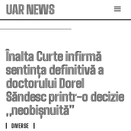
UAR NEWS
Înalta Curte infirmă
sentința definitivă a
doctorului Dorel
Săndesc printr-o decizie
„neobișnuită”
DIVERSE