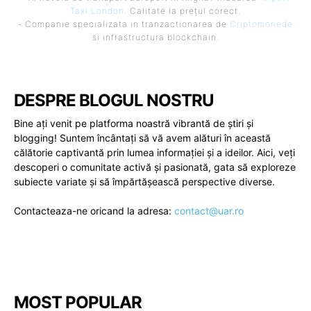
Taxi London
. Calitate la prețul corect.
- Companie specializata in tranzactionarea de
Criptomonede
si infrastructura blockchain.
DESPRE BLOGUL NOSTRU
Bine ați venit pe platforma noastră vibrantă de știri și
blogging! Suntem încântați să vă avem alături în această
călătorie captivantă prin lumea informației și a ideilor. Aici, veți
descoperi o comunitate activă și pasionată, gata să exploreze
subiecte variate și să împărtășească perspective diverse.
Contacteaza-ne oricand la adresa:
contact@uar.ro
MOST POPULAR