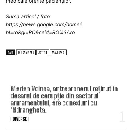
medicale oferite pacienților.
Sursa articol / foto:
https://news.google.com/home?
hl=ro&gl=RO&ceid=RO%3Aro
TAGS
CONDAMNARE
JUSTIȚIE
MALPRAXIS
TOP ARTICOLE
Marian Voinea, antreprenorul reținut în
dosarul de corupție din sectorul
armamentului, are conexiuni cu
‘Ndrangheta.
DIVERSE