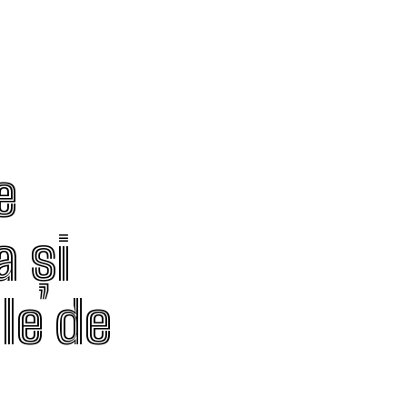
e
 și
le de