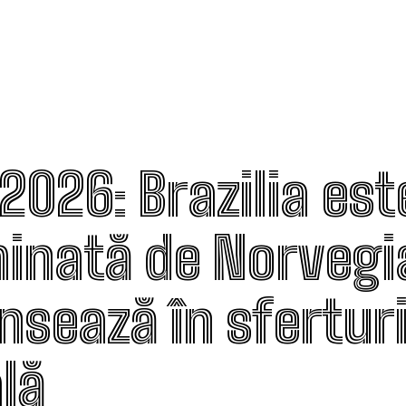
2026: Brazilia est
minată de Norvegia
nsează în sferturi
lă