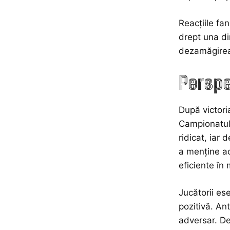
Reacțiile fan
drept una din
dezamăgirea,
Perspe
După victori
Campionatulu
ridicat, iar
a menține ac
eficiente în 
Jucătorii ese
pozitivă. Ant
adversar. De