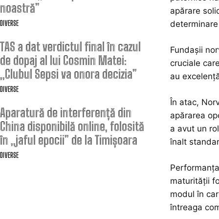
noastră”
apărare soli
DIVERSE
determinare 
TAS a dat verdictul final în cazul
Fundașii nor
de dopaj al lui Cosmin Matei:
cruciale car
„Clubul Sepsi va onora decizia”
au excelență
DIVERSE
În atac, Norv
Aparatură de interferență din
apărarea opo
China disponibilă online, folosită
a avut un rol
în „jaful epocii” de la Timișoara
înalt standa
DIVERSE
Performanța 
maturității f
modul în car
întreaga com