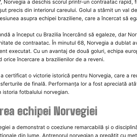
7, Norvegia a deschis scorul printr-un contraatac rapid, fi
ut precis din interiorul careului. Golul a stârnit un val 
resiunea asupra echipei braziliene, care a încercat să eg
ndă a început cu Brazilia încercând să egaleze, dar Norv
nitate de contraatac. În minutul 68, Norvegia a dublat av
ent executat. Cu un avantaj de două goluri, echipa europ
 orice încercare a brazilienilor de a reveni.
l a certificat o victorie istorică pentru Norvegia, care a r
sferturile de finală. Performanța lor a fost apreciată at
 istoria fotbalului norvegian.
rea echipei Norvegiei
giei a demonstrat o coeziune remarcabilă și o disciplină 
ționale din lume. Antrenorul norvegian a pregătit cu met