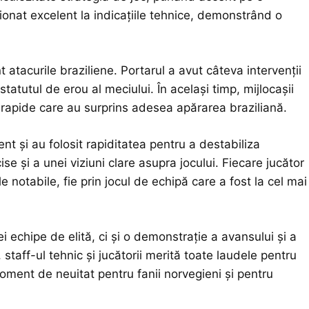
ționat excelent la indicațiile tehnice, demonstrând o
 atacurile braziliene. Portarul a avut câteva intervenții
tatutul de erou al meciului. În același timp, mijlocașii
ii rapide care au surprins adesea apărarea braziliană.
ent și au folosit rapiditatea pentru a destabiliza
e și a unei viziuni clare asupra jocului. Fiecare jucător
le notabile, fie prin jocul de echipă care a fost la cel mai
 echipe de elită, ci și o demonstrație a avansului și a
 staff-ul tehnic și jucătorii merită toate laudele pentru
oment de neuitat pentru fanii norvegieni și pentru