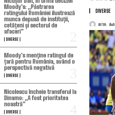
Nicușor Dan, în urma deciziei
Moody’s: „Păstrarea
DIVERSE
ratingului României ilustrează
munca depusă de instituții,
cetățeni și sectorul de
Aut
AUTOR:
afaceri”
DIVERSE
Moody’s menține ratingul de
țară pentru România, având o
perspectivă negativă
DIVERSE
Nicolescu încheie transferul la
Dinamo: „A fost prioritatea
noastră”
DIVERSE