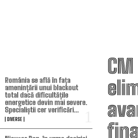
CM 
TOP ARTICOLE
eli
România se află în fața
amenințării unui blackout
total dacă dificultățile
ava
energetice devin mai severe.
Specialiștii cer verificări…
DIVERSE
fina