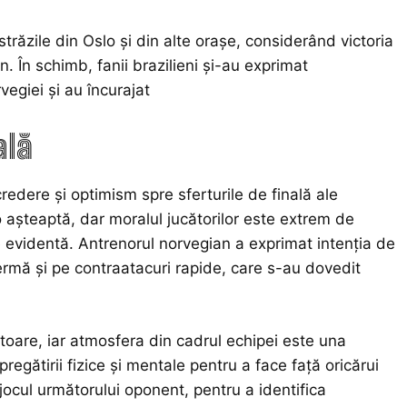
străzile din Oslo și din alte orașe, considerând victoria
n. În schimb, fanii brazilieni și-au exprimat
egiei și au încurajat
ală
credere și optimism spre sferturile de finală ale
 așteaptă, dar moralul jucătorilor este extrem de
 evidentă. Antrenorul norvegian a exprimat intenția de
rmă și pe contraatacuri rapide, care s-au dovedit
iitoare, iar atmosfera din cadrul echipei este una
regătirii fizice și mentale pentru a face față oricărui
jocul următorului oponent, pentru a identifica