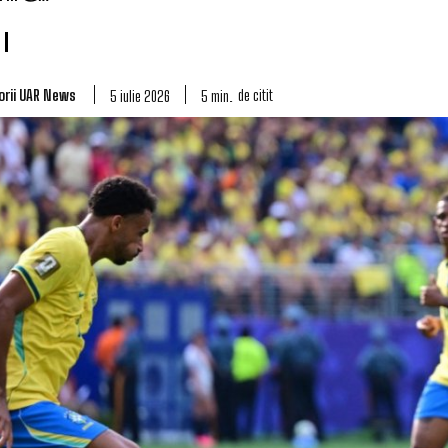
orii UAR News
de citit
5
min.
5 iulie 2026