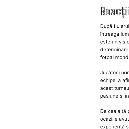
Reacți
După fluierul
întreaga lum
este un vis 
determinarea
fotbal mondi
Jucătorii no
echipei a afi
acest turneu
pasiune și în
De cealaltă 
ocaziile avu
experiență și