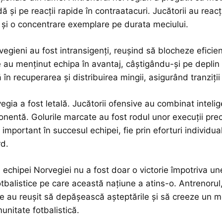
dă și pe reacții rapide în contraatacuri. Jucătorii au reac
și o concentrare exemplare pe durata meciului.
vegieni au fost intransigenți, reușind să blocheze eficient
e au menținut echipa în avantaj, câștigându-și pe deplin s
 în recuperarea și distribuirea mingii, asigurând tranziț
egia a fost letală. Jucătorii ofensive au combinat intelig
nentă. Golurile marcate au fost rodul unor execuții precis
 important în succesul echipei, fie prin eforturi individua
rd.
echipei Norvegiei nu a fost doar o victorie împotriva unei
otbalistice pe care această națiune a atins-o. Antrenorul,
e au reușit să depășească așteptările și să creeze un m
unitate fotbalistică.