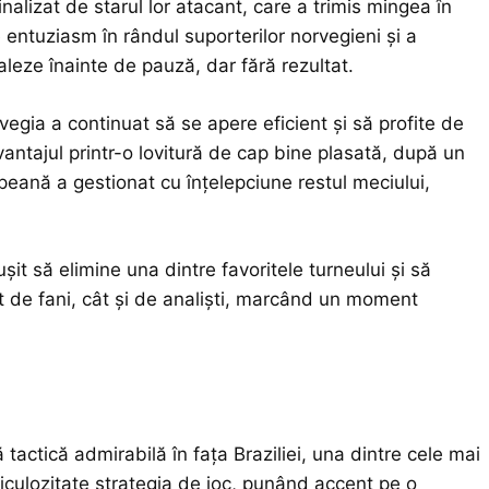
nalizat de starul lor atacant, care a trimis mingea în
de entuziasm în rândul suporterilor norvegieni și a
aleze înainte de pauză, dar fără rezultat.
egia a continuat să se apere eficient și să profite de
antajul printr-o lovitură de cap bine plasată, după un
eană a gestionat cu înțelepciune restul meciului,
eușit să elimine una dintre favoritele turneului și să
ât de fani, cât și de analiști, marcând un moment
tactică admirabilă în fața Braziliei, una dintre cele mai
iculozitate strategia de joc, punând accent pe o