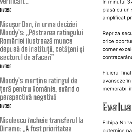
verificări…
În minutul 3
plasă cu un ș
DIVERSE
amplificat p
Nicușor Dan, în urma deciziei
Moody’s: „Păstrarea ratingului
Repriza secu
României ilustrează munca
orice oportu
depusă de instituții, cetățeni și
corner excel
sectorul de afaceri”
contracarând
DIVERSE
Fluierul fina
Moody’s menține ratingul de
avanseze în 
țară pentru România, având o
memorabil în
perspectivă negativă
Evalua
DIVERSE
Nicolescu încheie transferul la
Echipa Norve
Dinamo: „A fost prioritatea
puternice na