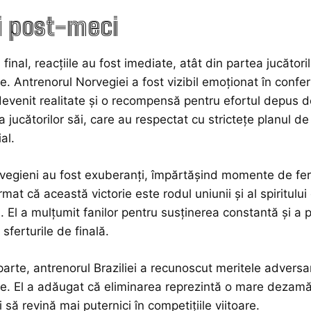
i post-meci
 final, reacțiile au fost imediate, atât din partea jucătorilor
e. Antrenorul Norvegiei a fost vizibil emoționat în confer
devenit realitate și o recompensă pentru efortul depus de
 jucătorilor săi, care au respectat cu strictețe planul de 
al.
rvegieni au fost exuberanți, împărtășind momente de feric
rmat că această victorie este rodul uniunii și al spiritulu
. El a mulțumit fanilor pentru susținerea constantă și a
 sferturile de finală.
parte, antrenorul Braziliei a recunoscut meritele adversari
te. El a adăugat că eliminarea reprezintă o mare dezamăg
 să revină mai puternici în competițiile viitoare.