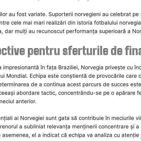
ilor au fost variate. Suporterii norvegieni au celebrat pe 
tre cele mai mari realizări din istoria fotbalului norvegia
 dar mulți au recunoscut performanța superioară a Norv
ctive pentru sferturile de fin
a impresionantă în fața Braziliei, Norvegia privește cu în
i Mondial. Echipa este conștientă de provocările care o
 determinarea de a continua acest parcurs de succes este
eeași abordare tactic, concentrându-se pe o apărare fe
meciul anterior.
nțiali ai Norvegiei sunt gata să contribuie în meciurile v
renorul a subliniat relevanța menținerii concentrare și a p
 asemenea, el a indicat că echipa va analiza cu atenție 