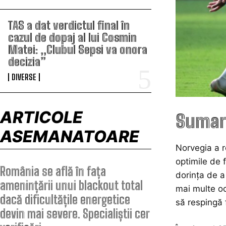
TAS a dat verdictul final în
cazul de dopaj al lui Cosmin
Matei: „Clubul Sepsi va onora
decizia”
DIVERSE
ARTICOLE
Sumar
ASEMANATOARE
Norvegia a r
optimile de 
România se află în fața
dorința de a
amenințării unui blackout total
mai multe oc
dacă dificultățile energetice
să respingă 
devin mai severe. Specialiștii cer