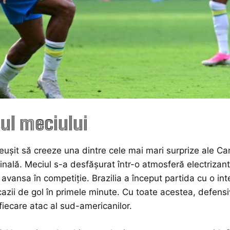
ul meciului
eușit să creeze una dintre cele mai mari surprize ale Ca
finală. Meciul s-a desfășurat într-o atmosferă electrizan
 avansa în competiție. Brazilia a început partida cu o i
azii de gol în primele minute. Cu toate acestea, defensiv
fiecare atac al sud-americanilor.