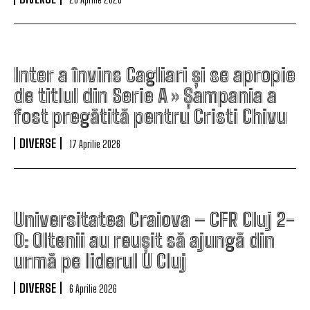
Inter a învins Cagliari și se apropie
de titlul din Serie A » Șampania a
fost pregătită pentru Cristi Chivu
DIVERSE
17 Aprilie 2026
Universitatea Craiova – CFR Cluj 2-
0: Oltenii au reușit să ajungă din
urmă pe liderul U Cluj
DIVERSE
6 Aprilie 2026