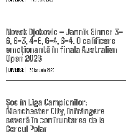
Novak Djokovic – Jannik Sinner 3-
6, 6-3, 4-6, 6-4, 6-4. O calificare
emoționantă în finala Australian
Open 2026
DIVERSE
30 Ianuarie 2026
Șoc în Liga Campionilor:
Manchester City, înfrângere
severă în confruntarea de la
Cercul Polar