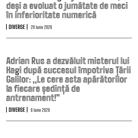
deși a evoluat o jumătate de meci
în inferioritate numerică
DIVERSE
20 Iunie 2026
Adrian Rus a dezvăluit misterul lui
Hagi după succesul împotriva Țării
Galilor: „Le cere asta apărătorilor
la fiecare ședință de
antrenament!”
DIVERSE
6 Iunie 2026