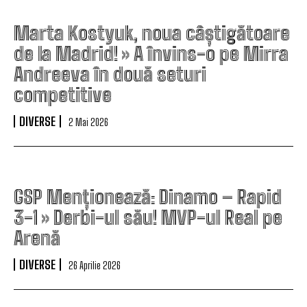
Marta Kostyuk, noua câștigătoare
de la Madrid! » A învins-o pe Mirra
Andreeva în două seturi
competitive
DIVERSE
2 Mai 2026
GSP Menționează: Dinamo – Rapid
3-1 » Derbi-ul său! MVP-ul Real pe
Arenă
DIVERSE
26 Aprilie 2026