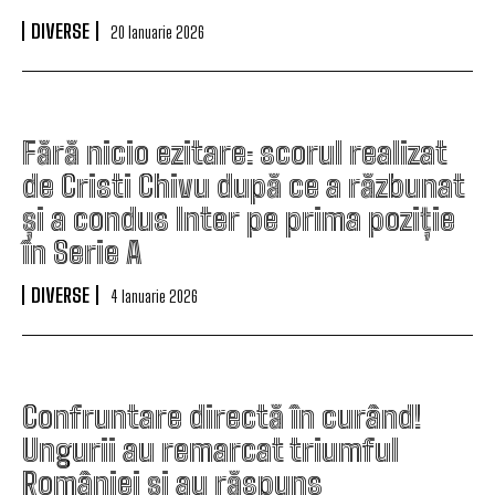
DIVERSE
20 Ianuarie 2026
Fără nicio ezitare: scorul realizat
de Cristi Chivu după ce a răzbunat
și a condus Inter pe prima poziție
în Serie A
DIVERSE
4 Ianuarie 2026
Confruntare directă în curând!
Ungurii au remarcat triumful
României și au răspuns