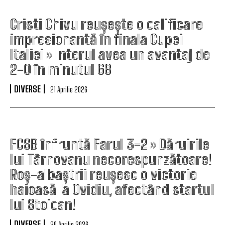
Cristi Chivu reușește o calificare
impresionantă în finala Cupei
Italiei » Interul avea un avantaj de
2-0 în minutul 68
DIVERSE
21 Aprilie 2026
FCSB înfruntă Farul 3-2 » Dăruirile
lui Târnovanu necorespunzătoare!
Roș-albaștrii reușesc o victorie
haioasă la Ovidiu, afectând startul
lui Stoican!
DIVERSE
20 Aprilie 2026