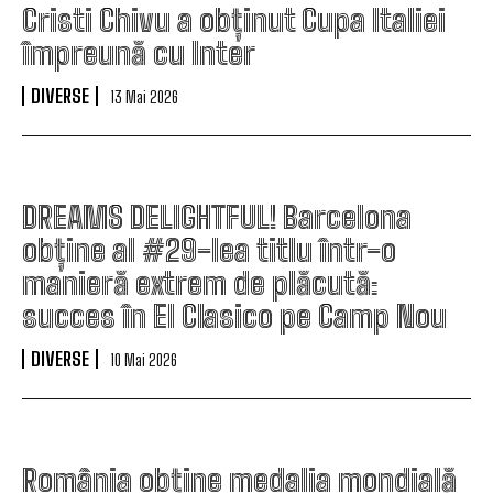
Cristi Chivu a obținut Cupa Italiei
împreună cu Inter
DIVERSE
13 Mai 2026
DREAMS DELIGHTFUL! Barcelona
obține al #29-lea titlu într-o
manieră extrem de plăcută:
succes în El Clasico pe Camp Nou
DIVERSE
10 Mai 2026
România obține medalia mondială