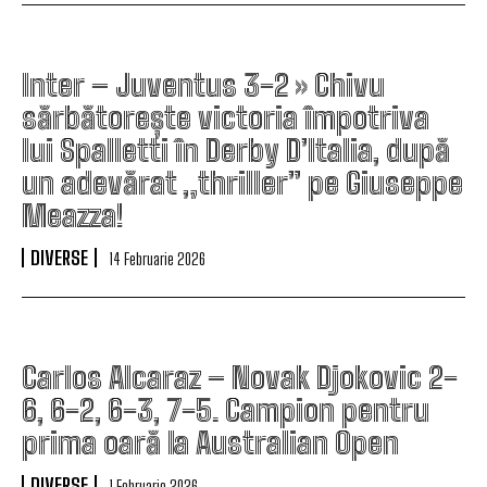
Inter – Juventus 3-2 » Chivu
sărbătorește victoria împotriva
lui Spalletti în Derby D’Italia, după
un adevărat „thriller” pe Giuseppe
Meazza!
DIVERSE
14 Februarie 2026
Carlos Alcaraz – Novak Djokovic 2-
6, 6-2, 6-3, 7-5. Campion pentru
prima oară la Australian Open
DIVERSE
1 Februarie 2026