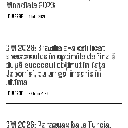
Mondiale 2026.
DIVERSE
4 Iulie 2026
CM 2026: Brazilia s-a calificat
spectaculos în optimile de finală
după succesul obținut în fața
Japoniei, cu un gol înscris în
ultima…
DIVERSE
29 Iunie 2026
CM 2026: Paraguay bate Turcia,