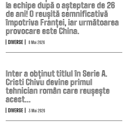
la echipe după o așteptare de 26
de ani! O reușită semnificativă
împotriva Franței, iar următoarea
provocare este China.
DIVERSE
8 Mai 2026
Inter a obținut titlul în Serie A.
Cristi Chivu devine primul
tehnician român care reușește
acest…
DIVERSE
3 Mai 2026