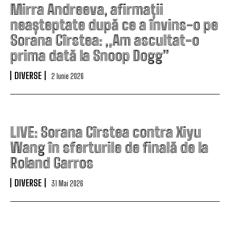
Mirra Andreeva, afirmații
neașteptate după ce a învins-o pe
Sorana Cîrstea: „Am ascultat-o
prima dată la Snoop Dogg”
DIVERSE
2 Iunie 2026
LIVE: Sorana Cîrstea contra Xiyu
Wang în sferturile de finală de la
Roland Garros
DIVERSE
31 Mai 2026