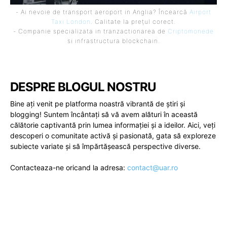
- Ai nevoie de transport aeroport in Anglia? Încearcă
Airport
Taxi London
. Calitate la prețul corect.
- Companie specializata in tranzactionarea de
Criptomonede
si infrastructura blockchain.
DESPRE BLOGUL NOSTRU
Bine ați venit pe platforma noastră vibrantă de știri și
blogging! Suntem încântați să vă avem alături în această
călătorie captivantă prin lumea informației și a ideilor. Aici, veți
descoperi o comunitate activă și pasionată, gata să exploreze
subiecte variate și să împărtășească perspective diverse.
Contacteaza-ne oricand la adresa:
contact@uar.ro