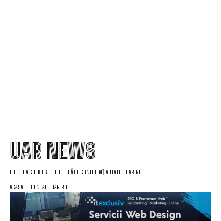
Infiltrare fără precedent în Europa: o dronă de
fabricație rusă echipată cu explozibil Semtex a
reușit să ajungă pe aeroportul din Leipzig,
Germania
UAR NEWS
POLITICA COOKIES
POLITICĂ DE CONFIDENȚIALITATE – UAR.RO
ACASA
CONTACT UAR.RO