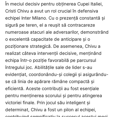
În meciul decisiv pentru obținerea Cupei Italiei,
Cristi Chivu a avut un rol crucial în defensiva
echipei Inter Milano. Cu o prezență constantă și
sigură pe teren, el a reușit să contracareze
numeroase atacuri ale adversarilor, demonstrând
o excelentă capacitate de anticipare și o
poziționare strategică. De asemenea, Chivu a
realizat câteva intervenții decisive, menținând
echipa într-o poziție favorabilă pe parcursul
întregului joc. Abilitățile sale de lider s-au
evidențiat, coordonându-și colegii și asigurându-
se că linia de apărare rămâne compactă și
eficientă. Aceste contribuții au fost esențiale
pentru menținerea scorului și pentru atingerea
victoriei finale. Prin jocul său inteligent și
determinat, Chivu a fost un pilon al echipei,
contribuind semnificativ la succesul acestui meci