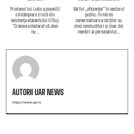
Prietenul lui Lukic a povestit
Vârful „eficienței” în sectorul
o întâmplare tristă din
public: Firmă de
existența atacantului U Cluj:
comercializare a cărților cu
”Craiova a declarat că Jovo
cinci conducători și doar doi
nu…
membri ai personalului…
AUTORII UAR NEWS
https://www.uar.ro